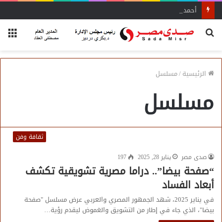
أحمد زكي: مبادرة “مصر تنطلق بالتصدير”
بحث
الق
عن
الرئيسية
/
مسلسل
مسلسل
ثقافة وفن
صدى مصر
يناير 28, 2025
197
“صفحة بيضا”.. دراما مصرية تشويقية تكشف
أبعاد الفساد
في يناير 2025، شهد الجمهور المصري والعربي عرض مسلسل "صفحة
بيضا"، الذي جاء في إطار من التشويق والغموض ليقدم رؤية…