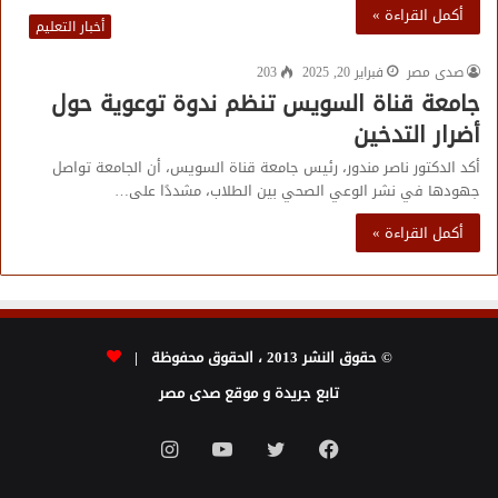
أكمل القراءة »
أخبار التعليم
صدى مصر
فبراير 20, 2025
203
جامعة قناة السويس تنظم ندوة توعوية حول
أضرار التدخين
أكد الدكتور ناصر مندور، رئيس جامعة قناة السويس، أن الجامعة تواصل
جهودها في نشر الوعي الصحي بين الطلاب، مشددًا على…
أكمل القراءة »
© حقوق النشر 2013 ، الحقوق محفوظة |
تابع جريدة و موقع صدى مصر
فيسبوك
تويتر
يوتيوب
انستقرام