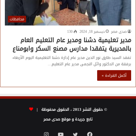
محافظات
صدى مصر
ديسمبر 18, 2024
130
مدير تعليمية دشنا ومدير عام التعليم العام
بالمديرية يتفقدا مدارس مصنع السكر وابومناع
تفقد السيد طارق نور الدين مدير عام إدارة دشنا التعليمية اليوم الأربعاء
برفقة من الدكتور وائل النجمى مدير عام التعليم…
أكمل القراءة »
© حقوق النشر 2013 ، الحقوق محفوظة |
تابع جريدة و موقع صدى مصر
فيسبوك
تويتر
يوتيوب
انستقرام