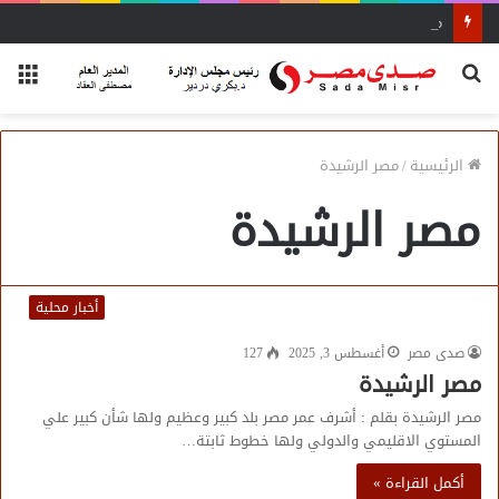
محاضرة مفتي الجمهورية «مسك ختام» فعاليات الفوج الأول
بحث
الق
عن
الرئيسية
/
مصر الرشيدة
مصر الرشيدة
أخبار محلية
صدى مصر
أغسطس 3, 2025
127
مصر الرشيدة
مصر الرشيدة بقلم : أشرف عمر مصر بلد كبير وعظيم ولها شأن كبير علي
المستوي الاقليمي والدولي ولها خطوط ثابتة…
أكمل القراءة »