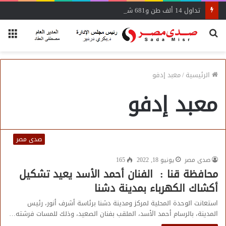
تداول 14 ألف طن و681 شاحنة بضائع عامة ومتنوعة بموانئ البحر الأحمر
بحث
الق
عن
الرئيسية
/
معبد إدفو
معبد إدفو
صدى مصر
صدى مصر
يونيو 18, 2022
165
محافظة قنا : الفنان أحمد الأسد يعيد تشكيل
أكشاك الكهرباء بمدينة دشنا
استعانت الوحدة المحلية لمركز ومدينة دشنا برئاسة أشرف أنور، رئيس
المدينة، بالرسام أحمد الأسد، الملقب بفنان الصعيد، وذلك للمسات فرشته…