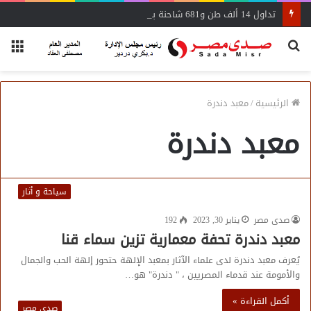
تداول 14 ألف طن و681 شاحنة بضائع عامة ومتنوعة بموانئ البحر الأحمر
بحث
الق
عن
الرئيسية
/
معبد دندرة
معبد دندرة
سياحة و أثار
صدى مصر
يناير 30, 2023
192
معبد دندرة تحفة معمارية تزين سماء قنا
يُعرف معبد دندرة لدى علماء الآثار بمعبد الإلهة حتحور إلهة الحب والجمال
والأمومة عند قدماء المصريين ، " دندرة" هو…
أكمل القراءة »
صدى مصر