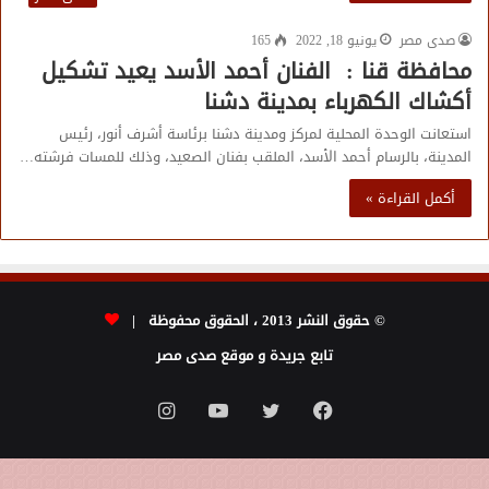
صدى مصر
يونيو 18, 2022
165
محافظة قنا : الفنان أحمد الأسد يعيد تشكيل
أكشاك الكهرباء بمدينة دشنا
استعانت الوحدة المحلية لمركز ومدينة دشنا برئاسة أشرف أنور، رئيس
المدينة، بالرسام أحمد الأسد، الملقب بفنان الصعيد، وذلك للمسات فرشته…
أكمل القراءة »
© حقوق النشر 2013 ، الحقوق محفوظة |
تابع جريدة و موقع صدى مصر
فيسبوك
تويتر
يوتيوب
انستقرام