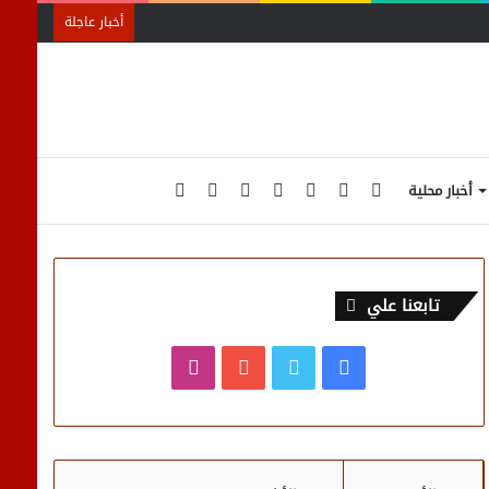
أخبار عاجلة
الوضع
إضافة
تسجيل
انستقرام
يوتيوب
تويتر
فيسبوك
أخبار محلية
المظلم
عمود
الدخول
تابعنا علي
جانبي
فيسبوك
تويتر
يوتيوب
انستقرام