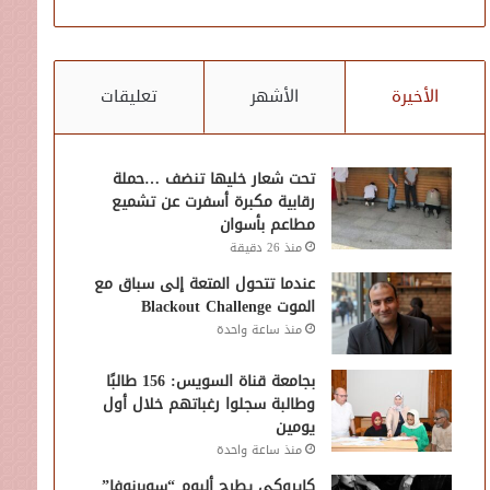
الأخيرة
الأشهر
تعليقات
تحت شعار خليها تنضف …حملة
رقابية مكبرة أسفرت عن تشميع
مطاعم بأسوان
منذ 26 دقيقة
عندما تتحول المتعة إلى سباق مع
الموت Blackout Challenge
منذ ساعة واحدة
بجامعة قناة السويس: 156 طالبًا
وطالبة سجلوا رغباتهم خلال أول
يومين
منذ ساعة واحدة
كايروكي يطرح ألبوم “سوبرنوفا”