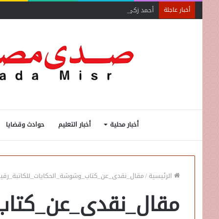
أحمد زكي: مبادرة “مصر تنطلق بالتصدير”
أخبار عاجلة
أخبار محلية
أخبار التعليم
حوادث وقضايا
الرئيسية
/
مقال_نقدى_عن_كتاب_وشوشة_الحكايات_للكاتبة_رقي
مقال_نقدى_عن_كتاب