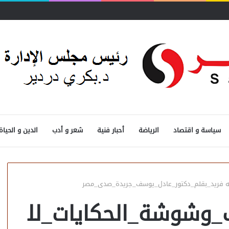
سياسة و اقتصاد
الرياضة
أحبار فنية
شعر و أدب
الدين و الحياة
ه فريد_بقلم_دكتور_عادل_يوسف_جريدة_صدى_مصر
_وشوشة_الحكايات_لل