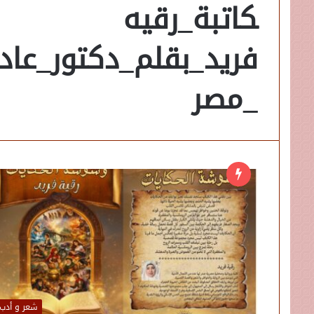
كاتبة_رقيه
فريد_بقلم_دكتور_ع
_مصر
شعر و أدب