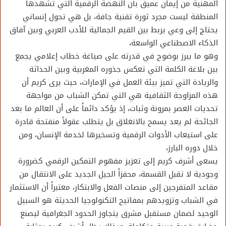
المهنية من إيمان عميق بأن النهضة الرقمية التي تشهدها
المنطقة ليست مجرد ثورة تقنية جافة، بل هي تحول إنساني
يحتاج إلى وعي يربط بين القيم الجمالية للأدب العربي وبين آفاق
الذكاء الاصطناعي الواسعة،
وهو ما يبرز بوضوح في قدرته على صياغة خطاب إعلامي يجمع
بين بلاغة الكلمة التي تعكس جذوره المغربية وبين الحداثة
والريادة التي تميز بيئة العمل في الإمارات، حيث يرى كريم أن
هذه المزاوجة الثقافية هي التي تمكن الشباب من مواجهة
تحديات العصر بمرونة وثبات، إذ يؤكد دائماً على أن العالم ما بعد
الجائحة لم يعد يسمح بالانغلاق بل يتطلب عقولاً منفتحة قادرة
على استيعاب الأدوات الرقمية وتسخيرها لخدمة الإنسان، ومن
خلال دوره البارز،
يسعى أشرف كريم إلى تعزيز مفهوم التمكين الرقمي كضرورة
وجودية لا تقبل القسمة، محفزاً الجيل الجديد على الانتقال من
مقاعد المتفرجين إلى منصات الفعل والابتكار، معتبراً أن الاستثمار
في الشباب وتزويدهم بمفاتيح التكنولوجيا الحديثة هو السبيل
الوحيد لضمان مستقبل مشرق يتجاوز الحدود الجغرافية ليصنع