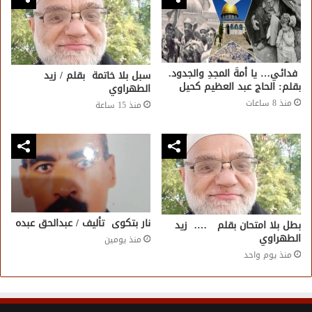
فدائي… يا أمةَ المجدِ والجدود.
سبل بلا خاتمة بقلم / زيد
بقلم: الحاج عبد العظيم كحيل
الطهراوي
منذ 8 ساعات
منذ 15 ساعة
نار بتكوى تأليف / عبدالحق عبده
بطل بلا امتحان بقلم …. زيد
الطهراوي
منذ يومين
منذ يوم واحد