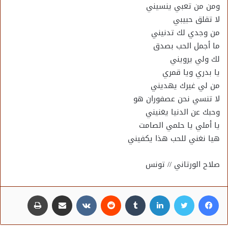
ومن من تعبي ينسيني
لا تقلق حبيبي
من وجدي لك تدنيني
ما أجمل الحب بصدق
لك ولي يرويني
يا بدري ويا قمري
من لي غيرك يهديني
لا تنسي نحن عصفوران هو
وحبك عن الدنيا يغنيني
يا أملي يا حلمي الصامت
هيا نغني للحب هذا يكفيني
صلاح الورتاني // تونس
فيسبوك
تويتر
لينكدإن
مشاركة عبر البريد
طباعة