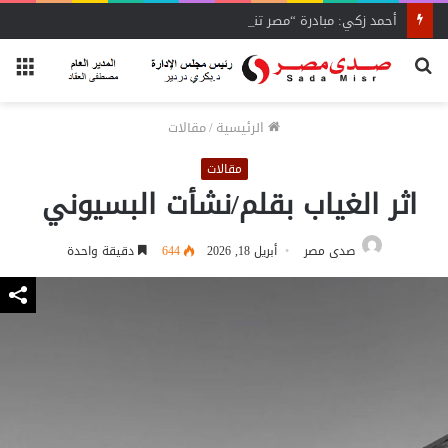
أحمد زكي: مبادرة “مصر تنطلق بالتصدير”
بحث
الق
عن
الرئيسية
/
مقالات
مقالات
اثر الغياب بقلم/نشأت البسيوني
صدى مصر
أبريل 18, 2026
644
دقيقة واحدة