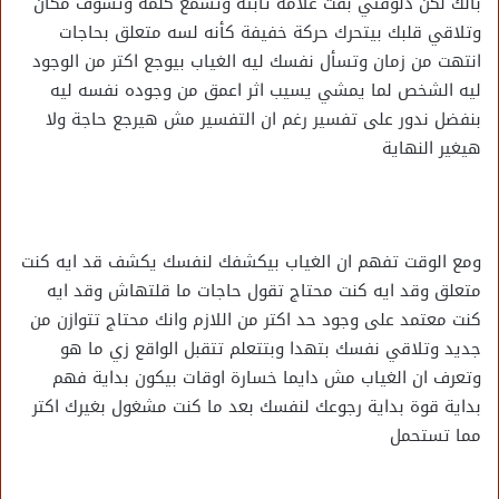
بالك لكن دلوقتي بقت علامة ثابتة وتسمع كلمة وتشوف مكان
وتلاقي قلبك بيتحرك حركة خفيفة كأنه لسه متعلق بحاجات
انتهت من زمان وتسأل نفسك ليه الغياب بيوجع اكتر من الوجود
ليه الشخص لما يمشي يسيب اثر اعمق من وجوده نفسه ليه
بنفضل ندور على تفسير رغم ان التفسير مش هيرجع حاجة ولا
هيغير النهاية
ومع الوقت تفهم ان الغياب بيكشفك لنفسك يكشف قد ايه كنت
متعلق وقد ايه كنت محتاج تقول حاجات ما قلتهاش وقد ايه
كنت معتمد على وجود حد اكتر من اللازم وانك محتاج تتوازن من
جديد وتلاقي نفسك بتهدا وبتتعلم تتقبل الواقع زي ما هو
وتعرف ان الغياب مش دايما خسارة اوقات بيكون بداية فهم
بداية قوة بداية رجوعك لنفسك بعد ما كنت مشغول بغيرك اكتر
مما تستحمل