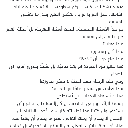
وتعيد تشكيلك، لكنها – رغم سطوعها – لا تمنحك الطمأنينة
الكاملة. تظل المرايا مرايا.. تعكس القلق بقدر ما تعكس
المعرفة.
ثم تبدأ الأسئلة الحقيقية.. ليست أسئلة المعرفة، بل أسئلة العمر
حين يلتفت إلى نفسه:
ماذا فعلت؟
ماذا كان يستحق؟
ماذا ضاع دون أن يُلاحظ؟.
هنا تتغير نبرة الصوت؛ لم يعد صاخبًا، بل مثقلًا بشيءٍ أقرب إلى
الصدق.
وفي قلب الرحلة، تقف لحظة لا يمكن تجاوزها:
ماذا تعلّمت من سبعين عامًا من الحياة؟
هنا لا تُستعاد الأحداث.. بل تُستخلص.
يسقط الزائد، وتبقى الخلاصة: أن كثيرًا مما طاردته لم يكن
يستحق، وأن كثيرًا مما تجاهلته كان هو الأجدر بالانتباه. أن
الإنسان لا يحتاج أن يملك العالم.. بقدر ما يحتاج أن يهدأ منه.
هنا، لأول مرة، يقترب المعنى من السلام.. لا كفكرة، بل كحاجة.