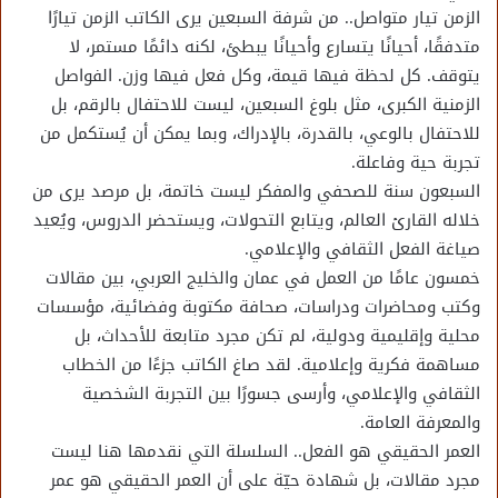
الزمن تيار متواصل.. من شرفة السبعين يرى الكاتب الزمن تيارًا
متدفقًا، أحيانًا يتسارع وأحيانًا يبطئ، لكنه دائمًا مستمر، لا
يتوقف. كل لحظة فيها قيمة، وكل فعل فيها وزن. الفواصل
الزمنية الكبرى، مثل بلوغ السبعين، ليست للاحتفال بالرقم، بل
للاحتفال بالوعي، بالقدرة، بالإدراك، وبما يمكن أن يُستكمل من
تجربة حية وفاعلة.
السبعون سنة للصحفي والمفكر ليست خاتمة، بل مرصد يرى من
خلاله القارئ العالم، ويتابع التحولات، ويستحضر الدروس، ويُعيد
صياغة الفعل الثقافي والإعلامي.
خمسون عامًا من العمل في عمان والخليج العربي، بين مقالات
وكتب ومحاضرات ودراسات، صحافة مكتوبة وفضائية، مؤسسات
محلية وإقليمية ودولية، لم تكن مجرد متابعة للأحداث، بل
مساهمة فكرية وإعلامية. لقد صاغ الكاتب جزءًا من الخطاب
الثقافي والإعلامي، وأرسى جسورًا بين التجربة الشخصية
والمعرفة العامة.
العمر الحقيقي هو الفعل.. السلسلة التي نقدمها هنا ليست
مجرد مقالات، بل شهادة حيّة على أن العمر الحقيقي هو عمر