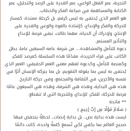
التجربة، عمر الفعل الواعي، عمر القدرة على الرصد والتحليل، عمر
الكتابة والمساهمة في صياغة الفكر والخطاب.
هو العمر الذي يُحتفى به ليس كرقم، بل كرحلة ممتدة، كمسار
للحركة والفكر والإبداع، كإشادة بالقوة والوعي والقدرة على
الإنتاج، ولإدراك أن الحياة، مهما طالت، تبقى فرصة للإبداع
والتأثير المستمر.
دعوة للتأمل والمشاهدة… من شرفة عامه السبعين عاما، يطل
الكاتب على قراء الجريدة، مقدّمًا هذه السلسلة كمرصد للفكر،
وكمنصة للتأمل، وكدعوة لفهم معنى العمر الحقيقي: العمر الذي
يُحتفى به ليس بما يقوله التقويم، بل بما يتركه الإنسان أثرًا في
نفسه والآخرين، في الثقافة والمجتمع، وفي حركة التاريخ.
هذه هي البداية، وهذه هي الشرفة، وهذه هي السبعون عامًا:
فرصة للحركة، للفكر، للإبداع، وللتجربة التي لا تنقطع.
** فاتحة
( سَلَامٌ قَوْلًا مِن رَّبٍّ رَّحِيمٍ )
ليست هذه بداية نص.. بل بداية إنصات.. لحظةٌ ينخفض فيها
ضجيج العالم بما يكفي لكي تُسمع كلمةٌ واحدة، كانت دائمًا