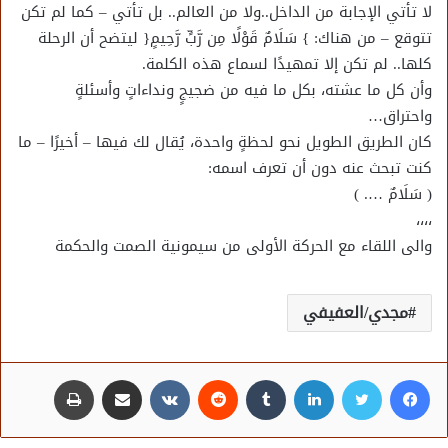
لا تأتي الإجابة من الداخل..ولا من العالم.. بل تأتي – كما لم تكن
تتوقع – من هناك: } سَلَامٌ قَوْلًا مِن رَّبٍّ رَّحِيمٍ{ ليتضح أن الرحلة
كلها.. لم تكن إلا تمهيدًا لسماع هذه الكلمة.
وأن كل ما عشته، بكل ما فيه من ضجيجٍ ونداءاتٍ وأسئلةٍ
واحتراق…
كان الطريق الطويل نحو لحظةٍ واحدة، يُقال لك فيها – أخيرًا – ما
كنت تبحث عنه دون أن تعرف اسمه:
( سَلَامٌ …. )
،،،،
والى اللقاء مع الحركة الأولى من سيمونية الصمت والحكمة
مجدي/العفيفي
فيسبوك
تويتر
لينكدإن
مشاركة عبر البريد
طباعة