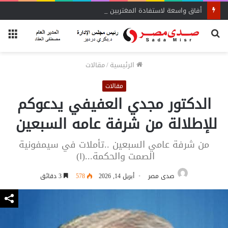
أفاق واسعة لاستفادة المغتربين من الأنشطة المالية غير المصرفية
بحث
الق
عن
الرئيسية
/
مقالات
مقالات
الدكتور مجدي العفيفي يدعوكم
للإطلالة من شرفة عامه السبعين
من شرفة عامي السبعين ..تأملات في سيمفونية
الصمت والحكمة...(١)
صدى مصر
أبريل 14, 2026
578
3 دقائق