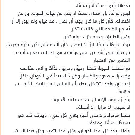
بعدها يأتي صمتٌ آخر تمامًا.
ليس فراغًا، بل امتلاء. صمتٌ لا ينتج عن غياب الصوت، بل عن
اكتماله. كأن كل ما كان يجب أن يُقال.. قد قيل، ولم يبق إلا أن
تُسمع الكلمة التي كانت تنتظر.
وفي الطريق، وجوه مرّت.. ولم تمر.
تركت ضوءًا خفيفًا، أثرًا لا يُمحى. كأن الرحمة لم تكن فكرة مجردة،
بل تجلّت في أشخاص، في مواقف، في لحظات صغيرة أنقذت
المعنى من الانهيار.
ثم تختلط التجربة كلها: رحيقٌ وحريق. لذّاتٌ وآلام، مكاسب
وخسارات، صعود وانكسار. وكل ذلك يبدأ في الذوبان داخل
إحساسٍ واحد يتشكل ببطء: أن السلام ليس نقيض الألم.. بل
فهمه.
وأخيرًا، يقف الإنسان عند محطته الأخيرة..
لا ضجيج.. لا مرايا.. لا أسئلة..
فقط مونولوج داخلي أخير، يعرّي كل شيء، ويتركه كما هو:
بسيطًا، هشًا، وصادقًا.
وهنا.. بعد كل هذا الدوران، وكل هذا التعب، وكل هذا البحث..