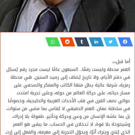
أما قبل،،،
العمر محطة وليست رقمًا.. السبعون عامًا ليست مجرد رقم يُسجّل
في دفتر الأيام، ولا تاريخ يُضاف إلى رصيد السنين. هي محطة
رمزية، شرفة عالية يطل منها الكاتب والمفكر والصحفي على
مسار حياته، على حركة العالم من حوله، وعلى تجربة امتدت
حوالي نصف القرن في قلب الأحداث العربية والخليجية، وخصوصًا
في سلطنة عمان. العمر الحقيقي لا يُقاس بما مضى من سنوات،
بل بما عاشه الإنسان من وعي وحركة وتأثير. طفولة بلا إدراك،
وشيخوخة بلا قوة، لا تدخلان في الحساب. ما يبقى هو العمر
الذي يُنتج، ويترك أثرًا، ويحوّل التجربة إلى معرفة، والفعل إلى إرث.