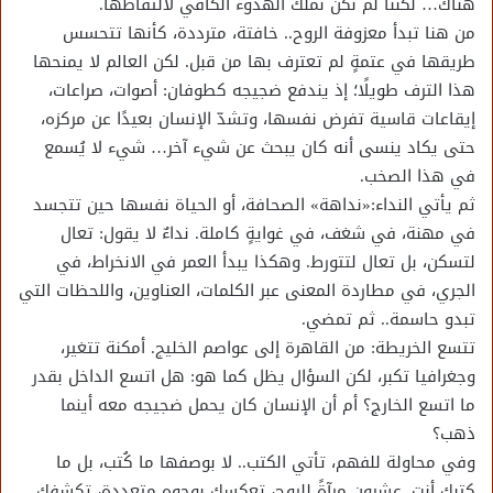
هناك… لكننا لم نكن نملك الهدوء الكافي لالتقاطها.
من هنا تبدأ معزوفة الروح.. خافتة، مترددة، كأنها تتحسس
طريقها في عتمةٍ لم تعترف بها من قبل. لكن العالم لا يمنحها
هذا الترف طويلًا؛ إذ يندفع ضجيجه كطوفان: أصوات، صراعات،
إيقاعات قاسية تفرض نفسها، وتشدّ الإنسان بعيدًا عن مركزه،
حتى يكاد ينسى أنه كان يبحث عن شيء آخر… شيء لا يُسمع
في هذا الصخب.
ثم يأتي النداء:«نداهة» الصحافة، أو الحياة نفسها حين تتجسد
في مهنة، في شغف، في غوايةٍ كاملة. نداءٌ لا يقول: تعال
لتسكن، بل تعال لتتورط. وهكذا يبدأ العمر في الانخراط، في
الجري، في مطاردة المعنى عبر الكلمات، العناوين، واللحظات التي
تبدو حاسمة.. ثم تمضي.
تتسع الخريطة: من القاهرة إلى عواصم الخليج. أمكنة تتغير،
وجغرافيا تكبر، لكن السؤال يظل كما هو: هل اتسع الداخل بقدر
ما اتسع الخارج؟ أم أن الإنسان كان يحمل ضجيجه معه أينما
ذهب؟
وفي محاولة للفهم، تأتي الكتب.. لا بوصفها ما كُتب، بل ما
كتبك أنت. عشرون مرآةً للروح، تعكسك بوجوه متعددة، تكشفك