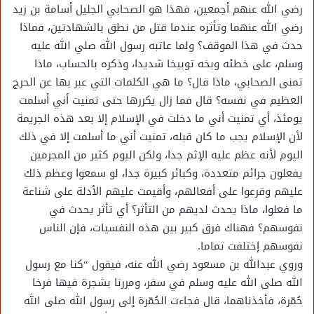
رضي الله عنهم أجمعين، فهذا هو الصحابي الجليل أسامة بن زيد
رضي الله عنهما وتأثره عندما قتل من نطق بالشهادتين، فماذا
حدث في هذا الموقف؟ ولما عاتبه رسول الله صلي الله عليه
وسلم، على خطئه وبخه توبيخا شديدا، وذكره بالحساب، ماذا
تمنى الصحابي، ماذا قال؟ ما هي الكلمات التي عبر بها عن الحرج
العظيم في نفسه؟ قال فما زال يكررها حتى تمنيت أني أسلمت
يومئذ، أي تمنيت أني ما دخلت في الإسلام إلا بعد هذه الجريمة
لأن الإسلام يجب ما كان قبله، تمنيت أني ما أسلمت إلا في ذلك
اليوم لأنه عظم عليه الإثم جدا، ولكن اليوم كثير من المجرمين
يفعلون جرائم متعددة، وكبائر كبيرة جدا، لو سمعوا وعظم ذلك
عليهم وقرعوا على أفعالهم، وأقيمت عليهم الأدلة على شناعة
ما فعلوا، ماذا يحدث لديهم من التأثر؟ أي تأثر يحدث في
نفوسهم؟ فهناك فرق كبير بين هذه النفسيات، فإن الناس
نفوسهم إختلفت تماما.
وروي عبدالله بن مسعود رضي الله عنه، فيقول “كنا مع رسول
الله صلى الله عليه وسلم في سفر، ومررنا بشجرة فيها فرخا
حُمّرة، فأخذناهما، قال فجاءت الحُمّرة إلى رسول الله صلى الله