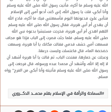
الله عليه وسلم ما أكره، فأتيت رسول الله صلى الله عليه وسلم
وأنا أبكي، قلت يا رسول الله، إني كنت أدعو أمي إلى الإسلام
فتأبى عليّ، فدعوتها اليوم فأسمعتني فيك ما أكره، فادع الله
أن يهدي أم أبي هريرة، فقال رسول الله صلى الله عليه وسلم
اللهم اهدي أم أبي هريرة، فخرجت مستبشرا بدعوة نبي الله
صلى الله عليه وسلم، فلما جئت فصرت إلى الباب فإذا هو مجاف
فسمعت أمي خشف قدمي فقالت مكانك يا أبا هريرة، وسمعت
خضخضة الماء، قال فاغتسلت ولبست درعها.
وعجلت عن خمارها، ففتحت الباب، ثم قالت يا أبا هريرة أشهد أن
لا إله إلا الله، وأشهد أن محمدا عبده ورسوله، قال فرجعت إلى
رسول الله صلى الله عليه وسلم فأتيته وأنا أبكي من الفرح” رواه
مسلم.
السماحة والرأفة في الإسلام بقلم محمـــد الدكـــروري
فيسبوك
تويتر
لينكدإن
مشاركة عبر البريد
طباعة