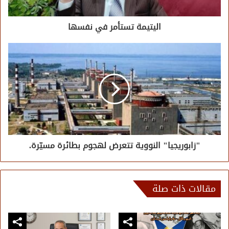
اليتيمة تستأمر في نفسها
"زابوريجيا" النووية تتعرض لهجوم بطائرة مسيّرة.
مقالات ذات صلة