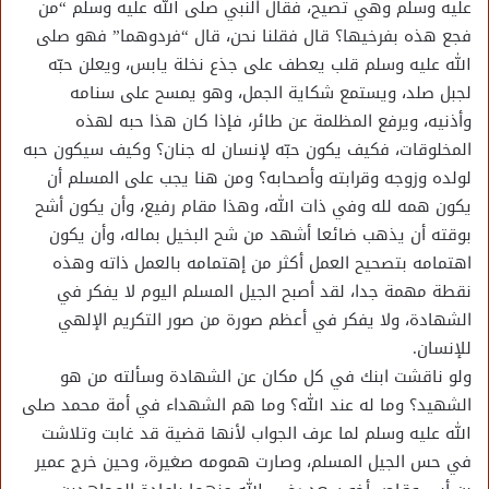
عليه وسلم وهي تصيح، فقال النبي صلى الله عليه وسلم “من
فجع هذه بفرخيها؟ قال فقلنا نحن، قال “فردوهما” فهو صلى
الله عليه وسلم قلب يعطف على جذع نخلة يابس، ويعلن حبّه
لجبل صلد، ويستمع شكاية الجمل، وهو يمسح على سنامه
وأذنيه، ويرفع المظلمة عن طائر، فإذا كان هذا حبه لهذه
المخلوقات، فكيف يكون حبّه لإنسان له جنان؟ وكيف سيكون حبه
لولده وزوجه وقرابته وأصحابه؟ ومن هنا يجب على المسلم أن
يكون همه لله وفي ذات الله، وهذا مقام رفيع، وأن يكون أشح
بوقته أن يذهب ضائعا أشهد من شح البخيل بماله، وأن يكون
اهتمامه بتصحيح العمل أكثر من إهتمامه بالعمل ذاته وهذه
نقطة مهمة جدا، لقد أصبح الجيل المسلم اليوم لا يفكر في
الشهادة، ولا يفكر في أعظم صورة من صور التكريم الإلهي
للإنسان.
ولو ناقشت ابنك في كل مكان عن الشهادة وسألته من هو
الشهيد؟ وما له عند الله؟ وما هم الشهداء في أمة محمد صلى
الله عليه وسلم لما عرف الجواب لأنها قضية قد غابت وتلاشت
في حس الجيل المسلم، وصارت همومه صغيرة، وحين خرج عمير