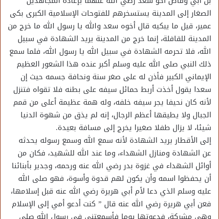
بن أبي وقاص أخو سعد رضي الله عنهما بإعادة المجاهدين
الصغار إلى المدينة يستسخرهم للفتوحات الإسلامية الكبرى بكى
عمير، قيل ما يبكيه قال أخوه سعد والله يا رسول الله ما خرج من
المدينة للقافلة، إنما خرج من المدينة يريد الشهادة في سبيل
الله، فلا تحرمه الشهادة في سبيل الله يا رسول الله، فلما سمع
ذلك النبي صلى الله عليه وسلم أكبر عنده هذا الشعور العظيم
الإيماني الكبير فأذن له على صغر سنة ونحافة جسمه حيث إن
سعدا يقول أخذت أربط حمائل سيفه على بطنه فلا تقواه فتنزل
لأنه كان نحيفا يجر سيفه خلفه، وله همة عظيمة أعلى من قمم
الجبال ولا يطيقها أعظم الرجال، إنه لم يذق من شهوة الدنيا
شيئا، لا يزال طفلا صغيرا يخرج إلى مسافة بعيدة.
إلى الأقطار يريد الشهادة لأنه سمع الله وسمع رسوله يحدثه
عن الشهادة ومنازل الشهداء، وما عند الله للشهيد، فكان من
أوائل الشهداء في غزوة بدر رضي الله عنه ورحمه، وجدير بأبنائنا
أن يحفظوا اسمه وأن يكون لهم قدوة وأسوة، فهو صلى الله
عليه وسلم الذي دعا لأم أبي هريرة رضي الله عنه قبل إسلامها،
فعن أبي هريرة رضي الله عنه قال ” كنت أدعو أمي إلى الإسلام
وهي مشركة، فدعوتها يوما فأسمعتني في رسول الله صلى