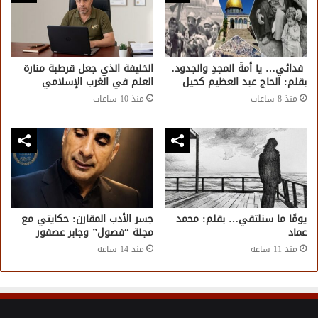
فدائي… يا أمةَ المجدِ والجدود.
الخليفة الذي جعل قرطبة منارة
بقلم: الحاج عبد العظيم كحيل
العلم في الغرب الإسلامي
منذ 8 ساعات
منذ 10 ساعات
يومًا ما سنلتقي… بقلم: محمد
جسر الأدب المقارن: حكايتي مع
عماد
مجلة “فصول” وجابر عصفور
منذ 11 ساعة
منذ 14 ساعة