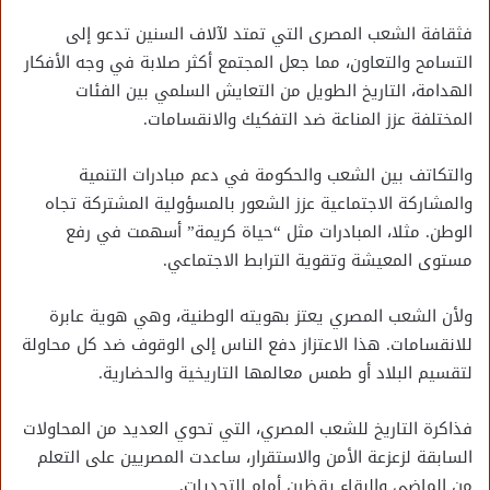
فثقافة الشعب المصرى التي تمتد لآلاف السنين تدعو إلى
التسامح والتعاون، مما جعل المجتمع أكثر صلابة في وجه الأفكار
الهدامة، التاريخ الطويل من التعايش السلمي بين الفئات
المختلفة عزز المناعة ضد التفكيك والانقسامات.
والتكاتف بين الشعب والحكومة في دعم مبادرات التنمية
والمشاركة الاجتماعية عزز الشعور بالمسؤولية المشتركة تجاه
الوطن. مثلا، المبادرات مثل “حياة كريمة” أسهمت في رفع
مستوى المعيشة وتقوية الترابط الاجتماعي.
ولأن الشعب المصري يعتز بهويته الوطنية، وهي هوية عابرة
للانقسامات. هذا الاعتزاز دفع الناس إلى الوقوف ضد كل محاولة
لتقسيم البلاد أو طمس معالمها التاريخية والحضارية.
فذاكرة التاريخ للشعب المصري، التي تحوي العديد من المحاولات
السابقة لزعزعة الأمن والاستقرار، ساعدت المصريين على التعلم
من الماضي والبقاء يقظين أمام التحديات.