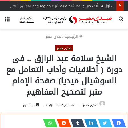
تداول 14 ألف طن و681 شاحنة بضائع عامة ومتنوعة بموانئ البحر الأحمر
بحث
الق
عن
الرئيسية
/
صدى مصر
صدى مصر
الشيخ سلامة عبد الرازق .. فى
دورة ( أخلاقيات وأداب التعامل مع
السوشيال ميديا) صفحة الإمام
منبر لتصحيح المفاهيم
صدى مصر
يناير 20, 2022
183
2 دقائق