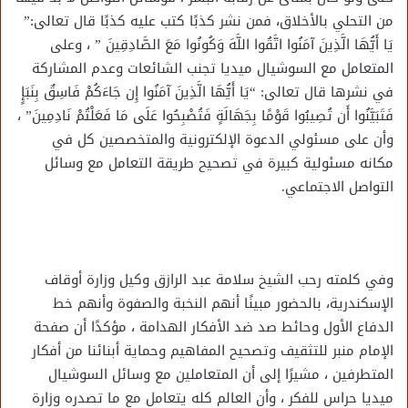
من التحلي بالأخلاق، فمن نشر كذبًا كتب عليه كذبًا قال تعالى:”
يَا أَيُّهَا الَّذِينَ آمَنُوا اتَّقُوا اللَّهَ وَكُونُوا مَعَ الصَّادِقِينَ ” ، وعلى
المتعامل مع السوشيال ميديا تجنب الشائعات وعدم المشاركة
في نشرها قال تعالى: “يَا أَيُّهَا الَّذِينَ آمَنُوا إِن جَاءَكُمْ فَاسِقٌ بِنَبَإٍ
فَتَبَيَّنُوا أَن تُصِيبُوا قَوْمًا بِجَهَالَةٍ فَتُصْبِحُوا عَلَى مَا فَعَلْتُمْ نَادِمِينَ” ،
وأن على مسئولي الدعوة الإلكترونية والمتخصصين كل في
مكانه مسئولية كبيرة في تصحيح طريقة التعامل مع وسائل
التواصل الاجتماعي.
وفي كلمته رحب الشيخ سلامة عبد الرازق وكيل وزارة أوقاف
الإسكندرية، بالحضور مبينًا أنهم النخبة والصفوة وأنهم خط
الدفاع الأول وحائط صد ضد الأفكار الهدامة ، مؤكدًا أن صفحة
الإمام منبر للتثقيف وتصحيح المفاهيم وحماية أبنائنا من أفكار
المتطرفين ، مشيرًا إلى أن المتعاملين مع وسائل السوشيال
ميديا حراس للفكر ، وأن العالم كله يتعامل مع ما تصدره وزارة