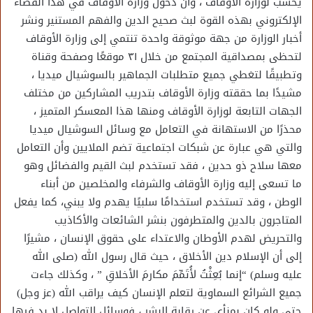
يحسب لوزارة الأوقاف ، وأن دخول وزارة الأوقاف في هذا الفضاء
الإلكتروني بهذه القوة لبث صحيح الدين والفهم المستنير ونشر
أخبار الوزارة من جهة موثوقة واحدة تنتمي إلى وزارة الأوقاف
لتحظى بمصداقية المجتمع من خلال ٣١ موقعًا وصفحة وقناة
وتطبيقًا لتغطي جميع متطلبات الجماهير بالسوشيال ميديا ،
‏مشيدًا بما حققته وزارة الأوقاف بتدريب المشاركين من مختلف
الجهات التابعة لوزارة الأوقاف ومنها هذا المعسكر المتميز ،
‏محذرًا من الاستهانة في التعامل مع وسائل السوشيال ميديا
والتي هي عبارة عن شبكات اجتماعية تضم الملايين وأن التعامل
معها سلاح ذو حدين ، فقد تستخدم لبث القيم والفضائل وهو
ما تسعى إليه وزارة الأوقاف والشرفاء والمخلصين من أبناء
الوطن ، وقد تستخدم استخدامًا سلبيًا يهدم ولا يبني، كما يفعل
المتاجرون بالدين والمتطرفون بنشر الشائعات والأكاذيب
والتحريض لهدم الأوطان والاعتداء على حقوق الإنسان ، ‏مشيرًا
إلى أن الإسلام دين الأخلاق ، حيث قال رسول الله (صلى الله
عليه وسلم) “إنما بُعِثْتُ لأُتَمِّمَ مكارمَ الأخلاقِ ” ، وكذلك جاءت
جميع الشرائع السماوية لتعلم الإنسان كيف يراقب الله (عز وجل)
حتى ولو كان بمنأى عن رقابة البشر ، فوسائل التواصل لا بد فيها