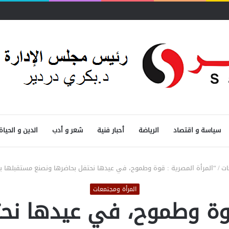
سياسة و اقتصاد
الرياضة
أحبار فنية
شعر و أدب
الدين و الحياة
ات
/
“المرأة المصرية : قوة وطموح، في عيدها نحتفل بحاضرها ونصنع مستقبلها بمك
المرأة ومجتمعات
قوة وطموح، في عيدها نح