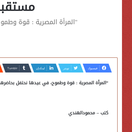
مستقبله
"المرأة المصرية : قوة وطمو
فيسبوك
تويتر
لينكدإن
“المرأة المصرية : قوة وطموح، في عيدها نحتفل بحاضرها 
كتب – محمودالهندي