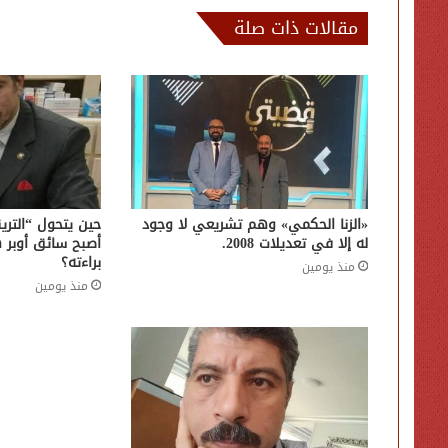
مقالات ذات صلة
«الزنا الحكمي» وهم تشريعي لا وجود
حين يتحول “التري
له إلا في تعديلات 2008.
أصبح سائق أوبر 
براءته؟
منذ يومين
منذ يومين