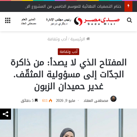
ختام التصفيات النهائية للموسم الخامس من المشروع الوطني للقراءة
بحث
الق
عن
الرئيسية
/
أدب وثقافة
أدب وثقافة
المفتاح الذي لا يصدأ: من ذاكرة
الجدّات إلى مسؤولية المثقّف.
غدير حميدان الزبون
مصطفى العقاد
مايو 9, 2026
611
5 دقائق