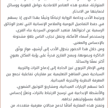
المتوارثة، فتغدو هذه العناصر اللامادية حوامل للهوية ووسائل
لحمايتها من الاندثار.
ويرتبط الأدب وخاصة الرواية ارتباطًا وثيقًا بهذا الدور، إذ يسهم
في حفظ التفاصيل اليومية والملامح الإنسانية التي تعجز الوثائق
الرسمية عن احتوائها. فتعيد النصوص السردية بناء القرى،
وتستحضر أسماء الأمكنة، وتنقل تجارب الناس بلغةٍ مشحونة
بالإحساس والمعنى.
ومن خلال هذا الحضور يتحوّل الأدب إلى أرشيفٍ موازٍ يوثّق
الذاكرة ويصونها، ويمنح القارئ قدرةً على رؤية المكان بعيونٍ
أكثر عمقًا واتساعًا.
وفي الإطار التربوي تبرز الحاجة إلى إدماج التراث والتربية
السياحية ضمن المناهج التعليمية عبر مقارباتٍ تفاعلية تجمع بين
المعرفة النظرية والتجربة الميدانية.
كما تسهم الزيارات الميدانية، ومشاريع التوثيق الشفوي،
والأنشطة الإبداعية في ترسيخ الارتباط بالتراث، وتعزّز إحساس
الطلبة بمسؤوليتهم تجاهه.
وتفتح هذه المقاربة آفاقًا لدمج مجالاتٍ معرفية متعددة، من