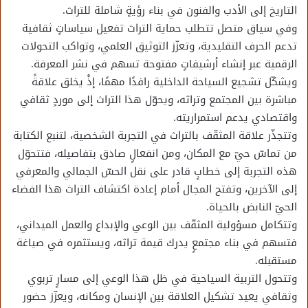
التاريخ إلى الأدب والفنون في بناء رؤيةٍ شاملة للتراث.
وفي سياق متصل تتطلب حماية التراث تفعيل سياساتٍ ثقافية
تدعم الحرف التقليدية، وتعزّز التوثيق العلمي، وتواكب التحولات
الرقمية عبر إنشاء أرشيفاتٍ مفتوحة تسهم في نشر المعرفة.
ويشكّل تشجيع السياحة الداخلية رافدًا مهمًا، إذْ يخلق علاقةً
مباشرة بين المجتمع وتراثه، ويحوّل هذا التراث إلى موردٍ ثقافي
واقتصادي يدعم استمراريته.
وتتجذّر علاقة المثقّف بالتراث في التجربة الشخصية، لتنبع الكتابة
من تماسّ حيّ مع المكان، ومن انفعالٍ صادق بتفاصيله، فتتحوّل
هذه التجربة إلى خطابٍ قادر على نقل الحسّ الجمالي والمعرفي
إلى الآخرين، وتفتح المجال أمام إعادة اكتشاف التراث هذا الفضاء
الحيّ النابض بالحياة.
وتتكامل مسؤولية المثقّف بين الوعي والإبداع والعمل الميداني،
فتسهم في بناء مجتمعٍ يدرك قيمة تراثه، ويستثمره في صياغة
مستقبله.
وتتحول التربية السياحية في ظل هذا الوعي إلى مسارٍ تربوي
وثقافي يعيد تشكيل العلاقة بين الإنسان ومكانه، ويعزّز حضور