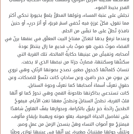
الفجرِ بخيط الضوء.
تجلسُ على عتبة المساء، وثوبُها المطرّزُ يلمعُ بخيوطٍ تحكي أكثر
مما تقول، فكلّ غرزةٍ فيه تُخفي اسمَ قريةٍ، أو أثرَ دربٍ، أو حنينَ
نافذةٍ تُطلّ على ما تبقّى من الحلم.
وعندما ترفعُ يدها لتعدّلَ مفتاحَ البيت المعلّق في عنقها يرنّ في
الفضاء صوتٌ خفيّ، هو صوتُ بابٍ قديمٍ ما زال ينتظرُ عودةَ
أصحابه، وتفيضُ من عينيها حكايةُ المالحة، تلك القرية التي
سكنتْها وسكنتها، فصارتْ جزءًا من نبضها الذي لا يخفت.
تنسابُ كلماتُها كجدولٍ صغير، تصدح بصوتها الرنّان، وهي تروي
عن بيوتٍ من حجرٍ دافئ، وعن ساحاتٍ كانت تتّسعُ للضحكات، وعن
حقولٍ تعرفُ أسماءَ أصحابها كما تعرفُ وجوهَ السنابل.
كانت تستدعي بذاكرتها طاحونةَ القمح، وهي تدورُ كما لو أنّها
قلبُ القرية، تطحنُ السنابلَ وتطحنُ معها تعبَ الأيام، فيفوحُ
الطحينُ رائحةَ خبزٍ يليقُ بالكرامة. وبجوارها يقفُ الهاونُ شاهدًا
على تفاصيل الحياة اليومية، يعلو صوته ويهبط بإيقاعٍ مألوف،
فيمتزجُ مع أصواتِ النساء وهنّ ينسجنَ الزمنَ من عملٍ وصبر.
وتلتفُّ حولها مقتنياتٌ صغيرة، غير أنّها في عينيها توازي وطنًا