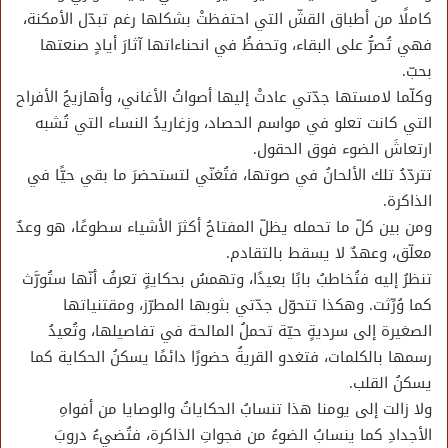
كاملًا من أطباق القشّ التي احتفظتْ بشكلها رغم تبدّل الأمكنة،
فهي تُصرُّ على البقاء، وتحفظُ في انحناءاتها آثارَ أيادٍ صنعتها
بحبّ.
وكلّما لامستها جدّتي عادتْ إليها أصواتُ الأغاني، وأهازيجُ الأفراح
التي كانت تعلو في مواسم الحصاد، وزغاريدُ النساء التي تُشبه
ارتعاشَ الضوء فوق الحقول.
تتردّدُ تلك الألحانُ في صوتها، فتُغنّي لتستحضرَ ما بقي حيًّا في
الذاكرة.
ومن بين كلّ ما تحمله يظلّ المفتاحُ أكثرَ الأشياء سطوعًا، هو وعدٌ
معلّق، وعهدٌ لا يسقط بالتقادم.
تنظرُ إليه فتُخاطبُ بابًا بعيدًا، وتهمسُ بحكايةٍ تعرفُ أنّها ستُورَّث
كما وُرِّثت. وهكذا تتحوّل جدّتي بثوبها المطرّز، ومقتنياتها
الصغيرة إلى سرديةٍ حيّة تحملُ المالحة في تفاصيلها، وتُعيدُ
رسمها بالكلمات، فتغدو القريةُ حضورًا دائمًا يسكنُ الحكاية كما
يسكنُ القلب.
ولا زالت إلى يومنا هذا تنسابُ الحكاياتُ والوصايا من أفواهِ
الأجدادِ كما ينسابُ الضوءُ من فجواتِ الذاكرة، فتُضيءُ دروبَ