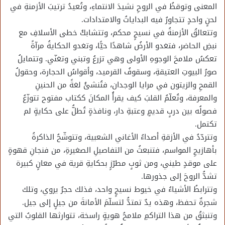
المعنى وتوقظُ في الروحِ نشيدَ الانتماءِ، وتُعيدُ ترتيبَ الأزمنةِ في
لحنٍ واحدٍ تتجاورُ فيه البداياتُ والامتدادات.
وتتعالقُ الأزمنةُ في نسيجٍ محكم، وتتشابكُ خطى الأسلافِ مع
نبضِ الحاضر، فتغدو الأرضُ شاهدًا حيًّا، وتغدو الحكايةُ مرآةً
تعكسُ ملامحَ الوجوهِ الأولى وهي تزرعُ وتبني وتغنّي. وتتمايلُ
صورُ البيوتِ العتيقةِ، وسقوفُ القرميد، وأقواسُ الحجارة، وحقولُ
القمحِ والزيتون في مرايا الوجدان، فتُنشئُ لغةً من الحنينِ
والمعرفة، وتُعلّمُ القلبَ كيف يقرأُ المكانَ ككتاب مفتوح تتوزّعُ
فصولُه بين دربٍ قديمٍ وعتبةِ دار، ونافذةٍ تُطلُّ على حكايةٍ لم
تكتمل.
وتتردّدُ في الأزقةِ أصداءُ الأغاني الشعبية، وتتوشّحُ الذاكرةُ
بأهازيجِ المواسم، فتنبعثُ من التفاصيلِ الصغيرةِ، من فنجانِ قهوةٍ
على موقدٍ طيني، ومن ثوبٍ مطرّزٍ بحكايةِ قرية في معانٍ كبيرة
تشدُّ الروحَ إلى جذورها.
وتترابطُ الأشياءُ في خيوط نسيجٍ واحد، فذلك حجرٌ يروي، وتلك
شجرةٌ تحفظ، وهذه يدٌ تمتدُّ لتسلّمَ الأمانةَ من جيلٍ إلى جيل.
وتنبثقُ من هذا التراكمِ ملامحُ هويةٍ راسخة، تتوارثها القلوبُ التي