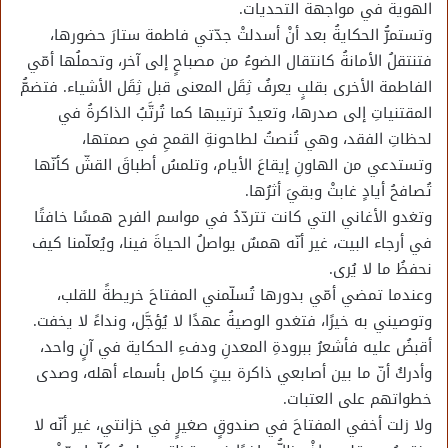
الهوية في مواجهة التحديات.
وتستمرُّ الحكايةُ بعد أنْ أسدلتْ جدّتي فاطمة ستارَ حضورها،
فتنتقلُ الأمانةُ كانتقال الضوءُ من مصباحٍ إلى آخر، وتحملُها أمّي
الفاطمة الأخرى بقلبٍ يعرفُ ثِقَل المعنى قبل ثِقَل الأشياء. فتضمُّ
المقتنياتِ إلى صدرها، وتعيدُ ترتيبها كما تُرتَّبُ الذاكرةُ في
لحظاتِ الفقد، وهي تُنصتُ لطاحونةِ القمحِ في صمتها،
وتستدعي من الهاونِ إيقاعَ الأيام، وتلمسُ أطباقَ القشّ كأنّها
تُصافحُ أيادٍ غابتْ وبقيَ أثرُها.
وتغدو الأغاني التي كانت تتردّدُ في مواسم الفرح همسًا خافتًا
في أرجاء البيت، غير أنّه همسٌ يواصلُ الحياةَ فينا، ويُعلّمنا كيف
نحفظُ ما لا يُرى.
وعندما تمضي أمّي بدورها تُسلّمني المفتاحَ خريطةً للقلب،
وتوصيني به خيرًا، فتغدو الوصيةُ عهدًا لا يُؤجَّل، ونداءً لا يخفت.
أقبضُ عليه فأشعرُ ببرودةِ المعدنِ ودفءِ الحكاية في آنٍ واحد،
وأدركُ أنّ ما بين أصابعي ذاكرة بيتٍ كامل بأسماء أهله، وصدى
خطواتهم على العتبات.
ولا زلت أخفي المفتاحَ في صندوقٍ صغيرٍ في خزانتي، غير أنّه لا