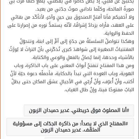
يختبئُ عن قلبي، إذْ يظلُّ حاضرًا في يقظتي، يلمعُ كلّما مرّتْ بي
صورةُ المالحة، وكلّما ناداني صوتُ جدّتي من بعيد.
ولا أخفيكم فأنا أفتحُ الصندوقَ بين حينٍ وآخر، لأتأكّد من بقائي
على العهد، فأراه يزدادُ إشراقًا، لأنّه يستمدُّ نوره من إصرارنا على
الحفظ والرواية.
وهكذا تتواصلُ السلسلةُ من جدّةٍ إلى أمٍّ إلى ابنة، وتتحوّلُ
المقتنياتُ الصغيرة إلى شواهدَ كبرى تُذكّرني بأنّ التراثَ لا يُورَّثُ
بالأشياء وحدها، إنما يُصانُ بالفعلِ والوعيِ والكتابة.
ومن هذا المفتاح تنفتحُ أبوابُ المعنى على باب الذاكرة، وباب
الهوية، وباب العودة التي تبدأ بالحكاية، فأحملُه دعوة حيّة لأنْ
أكتب، وأنْ أُعرّف، وأنْ أُربّي في الأجيالِ عشقَ المكان حتى يظلَّ
البابُ مفتوحًا فينا، وإنْ طال الغياب.
أنا المصلوبُ فوقَ خريطتي. غدير حميدان الزبون
المفتاح الذي لا يصدأ: من ذاكرة الجدّات إلى مسؤولية
المثقّف. غدير حميدان الزبون