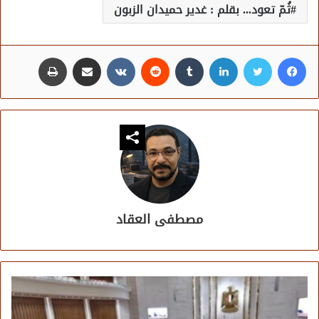
ثُمّ تعود... بقلم : غدير حميدان الزبون
فيسبوك
تويتر
لينكدإن
مشاركة عبر البريد
طباعة
مصطفى العقاد