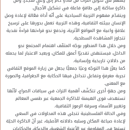
يسهم في تحويل التراث من مادةٍ خام إلى وعيٍ متجذّر، ومن
ذاكرةٍ ساكنة إلى طاقةٍ فاعلة في تشكيل الأجيال.
ويتقدّم مفهوم التربية السياحية على أنّه أداة فعّالة لإعادة وصل
الإنسان ببيئته الثقافية، وهذه التربية تعمل بدورها على ترسيخ
علاقةٍ واعية مع المواقع الأثرية، وتدفع نحو قراءتها قراءةً نقدية
تتجاوز المشاهدة السطحية.
ومن خلال هذا المنظور يوجّه المثقّف اهتمام المجتمع نحو
الداخل، فيستنهض تقديرًا أعمق للمكان، ويعيد الاعتبار لما يحمله
من دلالاتٍ تاريخية وإنسانية.
كما يعزّز هذا التوجّه وعيًا جمعيًّا يجعل من زيارة الموقع الثقافي
تجربة معرفةٍ وتفاعل تتداخل فيها الحكاية مع الجغرافيا، والصورة
مع المعنى.
ومن جهةٍ أخرى تتكشّف أهمية التراث في سياقات الصراع، لأنّها
تستهدف قوى الهيمنة للذاكرة الجمعية عبر طمس المعالم
وتغيير الأسماء وسرقة الرموز الثقافية.
وفي الحالة الفلسطينية تتجلى هذه المحاولات في السعي
لإعادة صياغة المكان وسلبه دلالاته الأصلية، غير أنّ الذاكرة الحيّة
تستمرّ في المقاومة عبر الأغنية الشعبية، والدبكة، والحكايات