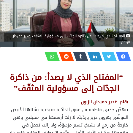
المفتاح الذي لا يصدأ: من ذاكرة الجدّات إلى مسؤولية المثقّف. غدير حميدان
الزبون
“المفتاح الذي لا يصدأ: من ذاكرة
الجدّات إلى مسؤولية المثقّف”
بقلم. غدير حميدان الزبون
تنهضُ جدّتي فاطمة من عمق الذاكرة متبخترة بشالها الأبيض
الموشّى بعروق حرير وردّية، لا زلت أرسمها في مخيلتي وهي
خارجةٌ من زمنٍ لا يشيخ، تسير مزهوّةً، ولا زالت تحملُ في
ملامحها سكينةَ الأرضِ الأولى، وتُمسكُ بطرف الحكاية كإمساكِ