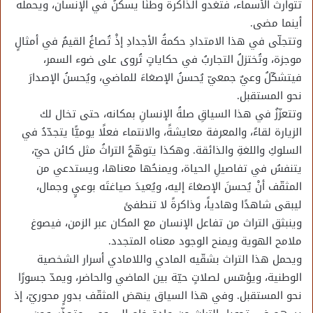
تتوارثُ الأسماء، فتغدو الذاكرةُ وطنًا يسكنُ في الإنسان، ويحمله
أينما مضى.
وتتجلّى في هذا الامتدادِ حكمةُ الأجدادِ إذْ تُصاغُ القيمُ في أمثالٍ
موجزة، وتُختزلُ التجاربُ في حكاياتٍ تُروى على ضوء السمر،
فيتشكّلُ وعيٌ جمعيّ يُحسنُ الإصغاءَ للماضي، ويُحسنُ الإصدارَ
نحو المستقبل.
وتتعزّزُ في هذا السياقِ صلةُ الإنسانِ بمكانه، حتى تخال لك
الزيارة لقاءً، والمعرفة معايشةً، والانتماء فعلًا يوميًّا يتجدّدُ في
السلوكِ واللغةِ والذائقة. وهكذا يتوهّجُ التراثُ مثل كائن حيّ،
يتنفسُ في تفاصيلِ الحياة، ويمنحُها معناها، ويستدعي من
المثقّف أنْ يُحسنَ الإصغاءَ إليه، ويُعيدَ صياغتَه بوعيٍ وجمال،
ليبقى شاهدًا وهادياً، وذاكرةً لا تنطفئ
وينبثق التراث من تفاعل الإنسان مع المكان عبر الزمن، فيصوغ
ملامح الهوية ويمنح الوجود معناه المتجدد.
ويحمل هذا التراث بشقّيه المادي واللامادي أسرار الشخصية
الوطنية، ويؤسّس لصلاتٍ حيّة بين الماضي والحاضر، ويمدّ جسورًا
نحو المستقبل. وفي هذا السياق ينهض المثقّف بدورٍ محوريّ، إذ