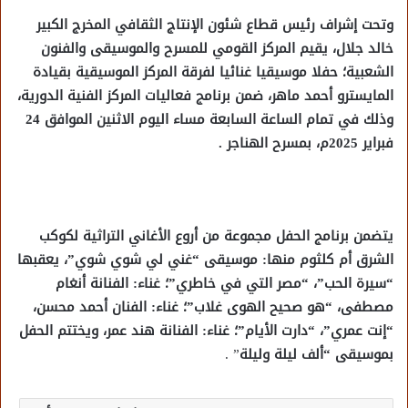
وتحت إشراف رئيس قطاع شئون الإنتاج الثقافي المخرج الكبير
خالد جلال، يقيم المركز القومي للمسرح والموسيقى والفنون
الشعبية؛ حفلا موسيقيا غنائيا لفرقة المركز الموسيقية بقيادة
المايسترو أحمد ماهر، ضمن برنامج فعاليات المركز الفنية الدورية،
وذلك في تمام الساعة السابعة مساء اليوم الاثنين الموافق 24
فبراير 2025م، بمسرح الهناجر .
يتضمن برنامج الحفل مجموعة من أروع الأغاني التراثية لكوكب
الشرق أم كلثوم منها: موسيقى “غني لي شوي شوي”، يعقبها
“سيرة الحب”، “مصر التي في خاطري”؛ غناء: الفنانة أنغام
مصطفى، “هو صحيح الهوى غلاب”؛ غناء: الفنان أحمد محسن،
“إنت عمري”، “دارت الأيام”؛ غناء: الفنانة هند عمر، ويختتم الحفل
بموسيقى “ألف ليلة وليلة
” .