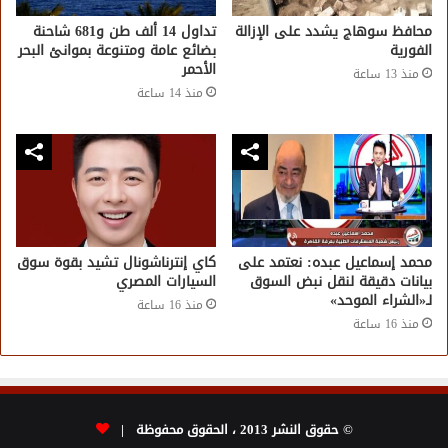
محافظ سوهاج يشدد على الإزالة
تداول 14 ألف طن و681 شاحنة
الفورية
بضائع عامة ومتنوعة بموانئ البحر
الأحمر
منذ 13 ساعة
منذ 14 ساعة
محمد إسماعيل عبده: نعتمد على
كاي إنترناشونال تشيد بقوة سوق
بيانات دقيقة لنقل نبض السوق
السيارات المصري
لـ«الشراء الموحد»
منذ 16 ساعة
منذ 16 ساعة
© حقوق النشر 2013 ، الحقوق محفوظة |