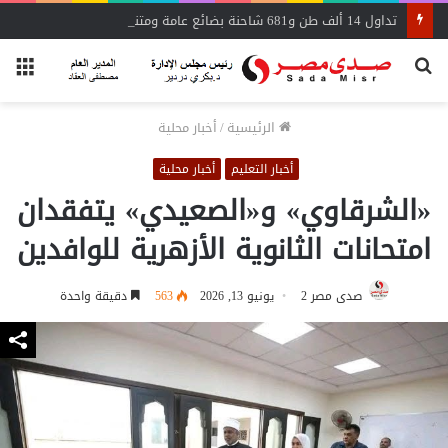
تداول 14 ألف طن و681 شاحنة بضائع عامة ومتنوعة بموانئ البحر الأحمر
بحث
الق
عن
الرئيسية
/
أخبار محلية
أخبار التعليم
أخبار محلية
«الشرقاوي» و«الصعيدي» يتفقدان
امتحانات الثانوية الأزهرية للوافدين
صدى مصر 2
يونيو 13, 2026
563
دقيقة واحدة