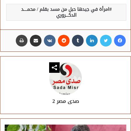
امرأة في جيدها حبل من مسد بقلم / محمــــد
الدكـــروري
فيسبوك
تويتر
لينكدإن
مشاركة عبر البريد
طباعة
صدى مصر 2