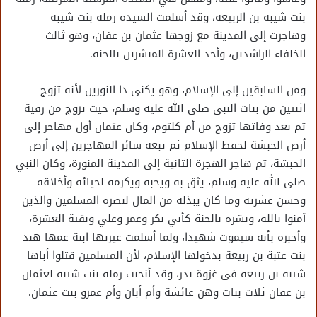
بنت شيبة بن الربيعة، وقد أسلمت السيده رمله بنت شيبة
وهاجرت إلى المدينة مع زوجها عثمان بن عفان، وهو ثالث
الخلفاء الراشدين، وأحد العشرة المبشرين بالجنة.
ومن السابقين إلى الإسلام، وهو يكنى ذا النورين لأنه تزوج
اثنتين من بنات النبى صلى الله عليه وسلم، حيث تزوج من رقية
ثم بعد وفاتها تزوج من أم كلثوم، وكان عثمان أول مهاجر إلى
أرض الحبشة لحفظ الإسلام ثم تبعه سائر المهاجرين إلى أرض
الحبشة، ثم هاجر الهجرة الثانية إلى المدينة المنورة، وكان النبي
صلى الله عليه وسلم، يثق به ويحبه ويكرمه لحيائه وأخلاقه
وحسن عشرته وما كان يبذله من المال لنصرة المسلمين والذين
آمنوا بالله، وبشره بالجنة كأبي بكر وعمر وعلي وبقية العشرة،
وأخبره بأنه سيموت شهيدا، ولما أسلمت عيرتها ابنة عمها هند
بنت عتبة بن ربيعة بدخولها الإسلام، لأن المسلمين قتلوا أباها
شيبة بن ربيعة في غزوة بدر، وقد أنجبت رملة بنت شيبة لعثمان
بن عفان ثلاث بنات وهن عائشة وأم أبان وأم عمرو بنت عثمان.