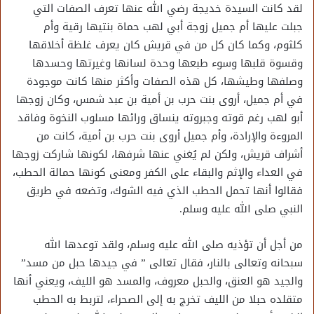
لقد كانت السيدة خديجة رضي الله عنها تعرف الصفات التي
جبلت عليها أم جميل زوجة أبي لهب حماة بنتيها رقية وأم
كلثوم، وكما كان كل من في قريش كان يعرف غلظة أخلاقها
وقسوة قلبها وسوء طبعها وحدة لسانها وغيرتها وحسدها
وصلفها وطيشها، كل هذه الصفات وأكثر منها كانت موجودة
في أم جميل، أروى بنت حرب بن أمية بن عبد شمس، وكان زوجها
أبو لهب رغم قوته وجبروته ينساق ورائها مسلوب النخوة وفاقد
المروءة والإرادة، وأم جميل أروى بنت حرب بن أمية، كانت من
أشراف قريش، ولكن لم يُغني عنها شرفها، لكونها شاركت زوجها
في العداء والإثم والبقاء على الكفر ومعنى كونها حمالة الحطب،
فقالوا أنها تحمل الحطب الذي فيه الشوك، وتضعه في طريق
النبي صلى الله عليه وسلم.
من أجل أن تؤذيه صلى الله عليه وسلم، ولقد توعدها الله
سبحانه وتعالى بالنار، فقال تعالى ” في جيدها حبل من مسد”
والجيد هو العنق، والحبل معروف، والمسد هو الليف، ويعني أنها
متقلده حبلا من الليف تخرج به إلى الصحراء، لتربط به الحطب