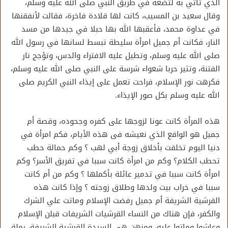
الذي تأتي به لتضعه في طريق النبي صلى الله عليه وسلم،
وقال سعيد بن المسيب، كانت لها قلادة فاخرة، فقالت لأنفقنها
في عداوة محمد، فأعقبها الله بها حبلا في جيدها من مسد
النار، فكانت أم جميل امرأة سليطة تبسط لسانها في رسول الله
صلى الله عليه وسلم، وتطيل عليه الافتراء والدس، وتؤجج نار
الفتنة، وتثير حربا شعواء شرسة على النبي صلى الله عليه وسلم،
فكرهت نور الإسلام، فراحت تعمل على إيذاء النبي الكريم صلى
الله عليه وسلم بكل صور الإيذاء.
هذه المرأة كانت عونا لزوجها على كفره وجحوده، وقصة أم
جميل هو الواقع الذي نعيشه فى هذه الأيام، فكم امرأة في
دنيا اليوم تخلقت بأخلاق زوجة أبي لهب ؟ وكم حمالة حطب
تحطب الكلام؟ وكم من امرأة كانت سببا في تفريق الأسر؟ وكم
امرأة كانت سببا في تدمير عائلة بأكملها ؟ وكم من أم كانت
سببا في خراب بيت ولدها وطلاق زوجته ؟ وإذا كانت هذه
القرشية الشريفة أم جميل رفضت الإسلام وماتت علي الشرك
والكفر، فإن هناك من النساء القرشيات الشريفات قبلن الإسلام
وعاشوا وماتوا عليه، ومنهن هي السيدة القرشية الشريفة، رملة