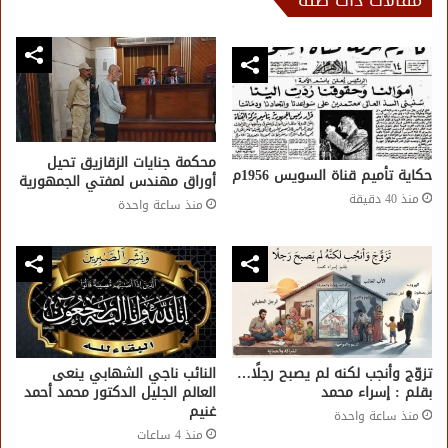
مقالات ذات صلة
محكمة جنايات الزقازيق تحيل
حكاية تأميم قناة السويس 1956م
أوراق مهندس لمفتي الجمهورية
منذ 40 دقيقة
منذ ساعة واحدة
تزوّج وأنجب لكنه لم يصبح رجلًا…
النائب ناجي الشهابي ينعى
بقلم : إسراء محمد
العالم الجليل الدكتور محمد أحمد
غنيم
منذ ساعة واحدة
منذ 4 ساعات