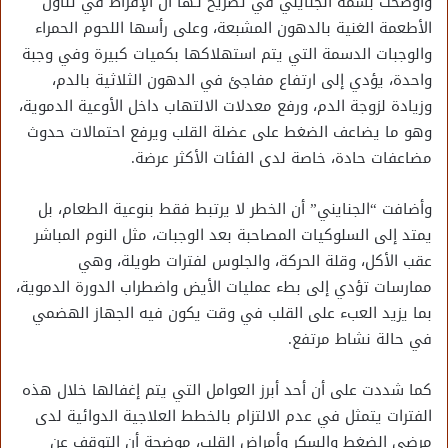
وأوضحت بسمة الجنايني في تصريح لـها أن الإفراط في تناول
الأطعمة الغنية بالدهون المشبعة، وعلى رأسها اللحوم الحمراء
والوجبات الدسمة التي يتم استهلاكها بكميات كبيرة وفي وجبة
واحدة، يؤدي إلى ارتفاع مفاجئ في الدهون الثلاثية بالدم،
وزيادة لزوجة الدم، ورفع معدلات الالتهاب داخل الأوعية الدموية،
وهو ما يضاعف الضغط على عضلة القلب ويرفع احتمالات حدوث
مضاعفات حادة، خاصة لدى الفئات الأكثر عرضة.
وأضافت “الجنايني” أن الخطر لا يرتبط فقط بنوعية الطعام، بل
يمتد إلى السلوكيات المصاحبة بعد الوجبات، مثل النوم المباشر
عقب الأكل، وقلة الحركة، والجلوس لفترات طويلة، وهي
ممارسات تؤدي إلى بطء عمليات الأيض واضطراب الدورة الدموية،
بما يزيد العبء على القلب في وقت يكون فيه الجهاز الهضمي
في حالة نشاط مرتفع.
كما شددت على أن أحد أبرز العوامل التي يتم إغفالها خلال هذه
الفترات يتمثل في عدم الالتزام بالخطط العلاجية الدوائية لدى
مرضى الضغط والسكر وأمراض القلب، موضحة أن التوقف عن