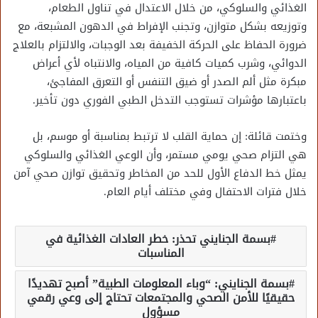
الغذائي والسلوكي، من خلال الاعتدال في تناول الطعام،
وتوزيعه بشكل متوازن، وتجنب الإفراط في الدهون المشبعة، مع
ضرورة الحفاظ على الحركة الخفيفة بعد الوجبات، والالتزام بالعلاج
الدوائي، وشرب كميات كافية من المياه، والانتباه لأي أعراض
مبكرة مثل ألم الصدر أو ضيق التنفس أو التعرق المفاجئ،
باعتبارها مؤشرات تستوجب التدخل الطبي الفوري دون تأخير.
وختمت قائلة: إن حماية القلب لا ترتبط بمناسبة أو موسم، بل
هي التزام صحي يومي مستمر، وأن الوعي الغذائي والسلوكي
يمثل خط الدفاع الأول للحد من المخاطر وتحقيق توازن صحي آمن
خلال فترات الاحتفال وفي مختلف أيام العام.
بسمة الجنايني تحذر: خطر العادات الغذائية في
المناسبات
بسمة الجنايني: “وباء المعلومات الطبية” أصبح تهديدًا
حقيقيًا للأمن الصحي والمجتمعات تحتاج إلى وعي رقمي
مسؤول