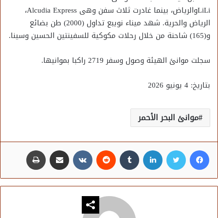
LiLiوالرياض، بينما غادرت ثلاث سفن وهى Alcudia Express،
الرياض والحرية. شهد ميناء نويبع تداول (2000) طن بضائع
و(165) شاحنة من خلال رحلات مكوكية للسفينتين الحسين وسينا.
سجلت موانئ الهيئة وصول وسفر 2719 راكبا بموانيها.
بتاريخ: 4 يونيو 2026
موانئ البحر الأحمر
فيسبوك
تويتر
لينكدإن
مشاركة عبر البريد
طباعة