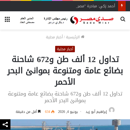
أحمد زكي: مبادرة “مصر تنطلق بالتصدير”
بحث
الق
عن
الرئيسية
/
أخبار محلية
أخبار محلية
تداول 12 ألف طن و672 شاحنة
بضائع عامة ومتنوعة بموانئ البحر
الأحمر
تداول 12 ألف طن و672 شاحنة بضائع عامة ومتنوعة
بموانئ البحر الأحمر
إبراهيم أبو زيد
يونيو 4, 2026
634
أقل من دقيقة