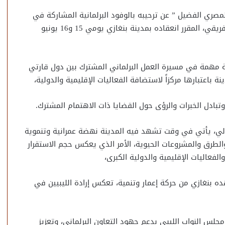
مصري الفضيل ” عن ترحيبه بالوفود البرلمانية المشاركة في
أعمال المؤتمر العام الثاني للمجلس البرلماني الآسيوي الأفريقي، المقرر انعقاده بمدينة بنغازي يومي 15 و16 يونيو
ة مهمة في مسيرة العمل البرلماني المشترك بين دول قارتي
 باعتبارها مركزاً لاستضافة الفعاليات الإقليمية والدولية،
 وتبادل الخبرات والرؤى حول القضايا ذات الاهتمام المشترك.
ولي، يأتي في وقت تشهد فيه المدينة نهضة عمرانية وتنموية
والطرق والمشروعات الحيوية، الأمر الذي يعكس حجم الاستقرار
لفعاليات الإقليمية والدولية الكبرى،
 بنغازي من حركة إعمار وتنمية، تعكس إرادة الليبيين في
مجلس النواب الليبي بدعم جهود التعاون البرلماني، وتعزيز