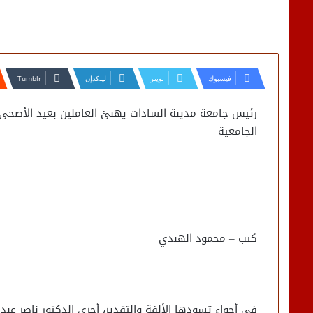
فيسبوك
تويتر
لينكدإن
رئيس جامعة مدينة السادات يهنئ العاملين بعيد الأضحى ا
الجامعية
كتب – محمود الهندي
في أجواء تسودها الألفة والتقدير، أجرى الدكتور ناصر عبد