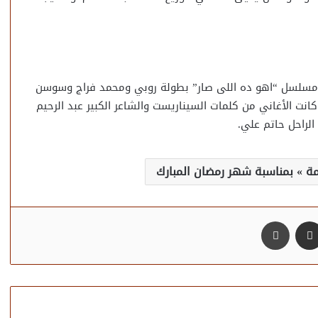
ي مسلسل “اهو ده اللى صار” بطولة روبي ومحمد فراج وسوسن
انت الأغاني من كلمات السيناريست والشاعر الكبير عبد الرحيم
الراحل حاتم علي.
ة » بمناسبة شهر رمضان المبارك
مشاركة عبر البريد
طباعة