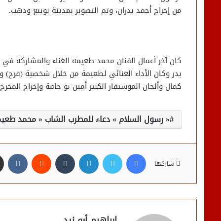
من إخراج أحمد بدران، وتم التصوير بمدينة نويبع ودهب.
كان آخر أعمال الفنان محمد طعيمة الغناء والمشاركة ف
بدر وكان الأداء الغنائي لطعيمة من خلال شخصية (فرح) وك
كمال وألحان الموسيقار الكبير أمين بو حافة وإخراج المخرج 
« رسول السلام » دعاء للمطرب الشاب « محمد طعيم
فيسبوك
تويتر
لينكدإن
شاركها
إبراهيم أبو زيد