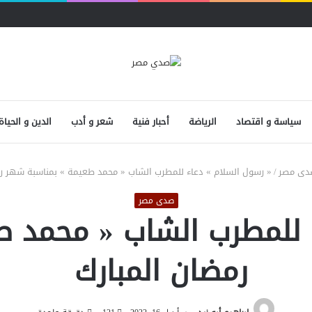
سياسة و اقتصاد
الرياضة
أحبار فنية
شعر و أدب
الدين و الحياة
دى مصر
/
« رسول السلام » دعاء للمطرب الشاب « محمد طعيمة » بمناسبة شهر ر
صدى مصر
 للمطرب الشاب « محمد 
رمضان المبارك