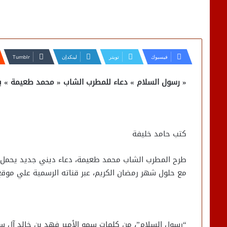
فيسبوك
تويتر
لينكدإن
« رسول السلام » دعاء للمطرب الشاب « محمد طعيمة » ب
كتب حامد خليفة
طرح المطرب الشاب محمد طعيمة، دعاء ديني جديد يحمل عن
مع حلول شهر رمضان الكريم، عبر قناته الرسمية علي موق
“رسول السلام”، من كلمات سمو الأمير فهد بن خالد آل سعو