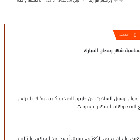
إبراهيم أبو زيد
أبريل 16, 2022
121
دقيقة واحدة
مناسبة شهر رمضان المبارك
وان”رسول السلام”، عن طريق الفيديو كليب، وذلك بالتزامن
ع الفيديوهات الشهير”يوتيوب”.
د، والحان يحيى الكعكي، توزيع، أحمد عبد السلام، والكليب