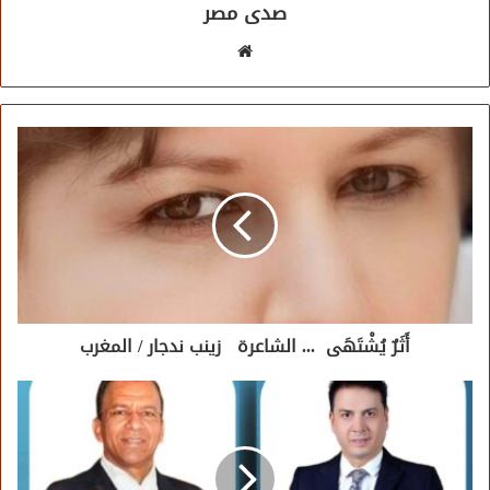
صدى مصر
موقع
الويب
أَثَرٌ يُشْتَهَى ... الشاعرة زينب ندجار / المغرب