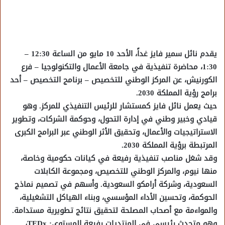
يقدم نائل سمير فايز غداً، الأحد 10 مايو من الساعة 12:30 –
1:30، محاضرة تنفيذية في جامعة الأعمال والتكنولوجيا – فرع
الكورنيش، عن المركز الوطني للتخصيص – برنامج التخصيص – أحد
برامج رؤية المملكة 2030.
حيث يعمل نائل فايز كمستشار للرئيس التنفيذي للمركز. وهو
قيادي وخبير وطني في إدارة التحول، وحوكمة الشركات، وتطوير
الاستراتيجيات والأعمال، وتحقيق الأثر الوطني عبر البرامج الكبرى
المرتبطة برؤية المملكة 2030.
وقد شغل مناصب تنفيذية رفيعة في كيانات حكومية وخاصة،
منها نيوم، والمركز الوطني للتخصيص، ومجموعة الكابلات
السعودية، وشركة أرامكو السعودية. وأسهم في تصميم نماذج
الحوكمة، وتحسين الأداء المؤسسي، وبناء الهياكل التشغيلية،
والمواءمة مع أصحاب المصلحة لتحقيق نتائج تطويرية مستدامة.
وهو متحدث رئيسي في المنتديات رفيعة المستوى: TEDx،