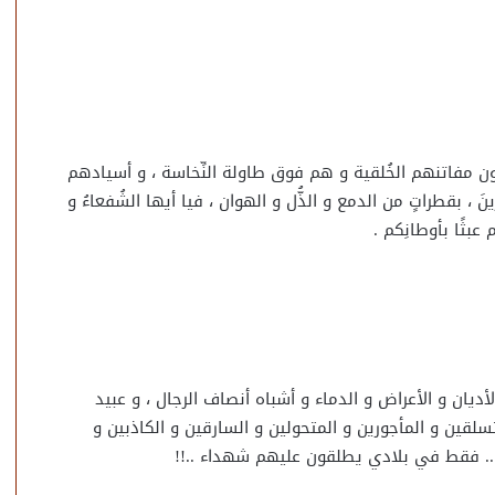
نْ يعرضون مفاتنهم الخُلقية و هم فوق طاولة النِّخاسة ، و أسيادهم
 بقطراتٍ من الدمع و الذُّل و الهوان ، فيا أيها الشُفعاءُ و
م عبثًا بأوطانِكم .
أديان و الأعراض و الدماء و أشباه أنصاف الرجال ، و عبيد
تسلقين و المأجورين و المتحولين و السارقين و الكاذبين و
 .. فقط في بلادي يطلقون عليهم شهداء ..!!