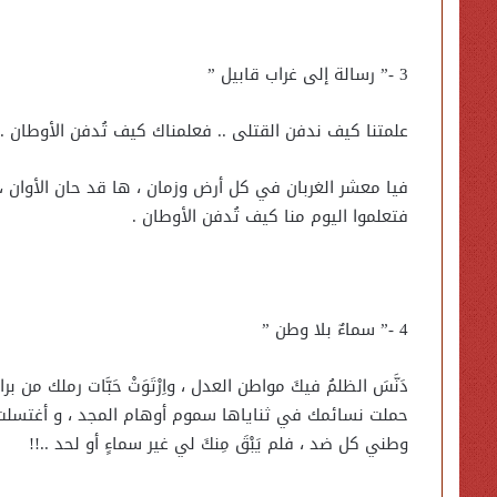
3 -” رسالة إلى غراب قابيل ”
علمتنا كيف ندفن القتلى .. فعلمناك كيف تُدفن الأوطان ..!
فيا معشر الغربان في كل أرض وزمان ، ها قد حان الأوان ، 
فتعلموا اليوم منا كيف تُدفن الأوطان .
4 -” سماءٌ بلا وطن ”
دَنَّسَ الظلمُ فيكَ مواطن العدل ، واِرْتَوَتْ حَبَّات رملك
حملت نسائمك في ثناياها سموم أوهام المجد ، و أغتسلت 
وطني كل ضد ، فلم يَبْقَ مِنكَ لي غير سماءٍ أو لحد ..!!