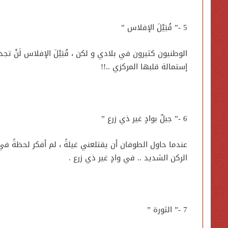
5 -” قُبَيْلَ الإفلاس ”
الوطنيون كثيرون في بلادي و لكن ، قُبَيْلَ الإفلاس لَنْ تجد ف
إستمالة قلبها المركزي ..!!
6 -” جبلٌ بوادٍ غير ذي زرع ”
عندما حاول الطوفان أن يقتلعني غيلةً ، لم أفكر لحظةً ف
الركن الشديد .. في وادٍ غير ذي زرع .
7 -” الثورة ”