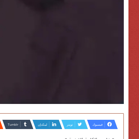
فيسبوك
تويتر
لينكدإن