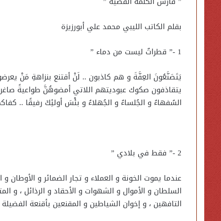
” فارس الكلمة القضية ”
بقلم الكاتب الليبي محمد علي أبورزيزة
1 -” قطراتٌ ليست من دماء ”
يَتَصَنَّعُونَ العِفَّةَ و هم كاذبون .. لَنْ أقتنع بنزاهةِ مَ
يتقاذفون صكوك عبوديتهم اللاتي أمضوهُنَّ طواعيةً صاغرينَ ،
السُفهاءُ و الجُلساءُ و الجُهلاءُ و بئْسَ أولئِكَ رفيقًا .. كفاك
2 -” فقط في بلادي ”
عندما يموت الخونة و العملاء و تجار الضمائر و الأوطان و ال
السلطان و الأموال و الشهوات و الأحقاد و الرذائل ، و الم
التافهين ، و إخوان الشياطين و المقنعين بأقنعة الفضيلة