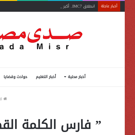
انطلاق IMC7.. أكبر تجمع عربي لمنهجية مونتيسوري
أخبار عاجلة
أخبار محلية
أخبار التعليم
حوادث وقضايا
ال
” فارس الكلمة القض