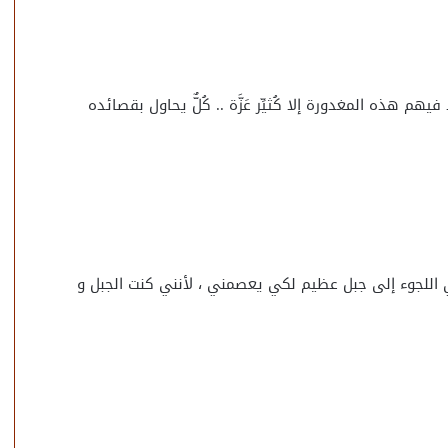
يهم هذه المغدورة إلا كُثيِّر عَزَّة .. كُلٌّ يحاول بقصائده
ي اللجوء إلى جبل عظيم لكي يعصمني ، لأنني كنت الجبل و