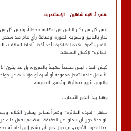
بقلم: أ. هبة شاهين – الإسكندرية
​ليس كل من يكثر الناس من اتهامه مخطئاً، وليس كل من ي
تُدار بالتأثير، وتشويه الصورة، وصناعة رأي عام ضد شخص ب
النفس، تُعرف هذه الظاهرة بأحد أخطر أنماط العلاقات السا
الطائرة” لإكمال المشهد.
​كبش الفداء ليس شخصاً ضعيفاً بالضرورة، بل قد يكون الأكثر
الأسهل عندما تعجز مجموعة أو أسرة أو مؤسسة عن مواج
والتوتر، لتُريح ضمائرها وتُخفي الحقيقة.
​وهنا يبدأ الدور الأخطر…
​تظهر “القردة الطائرة”؛ وهم أشخاص ينقلون الكلام، ويص
الواحدة دون أن يبحثوا عن الحقيقة. بعضهم يفعل ذلك عن
رضا الطرف الأقوى، فيتحول دون أن يشعر إلى أداة تُستخدم 