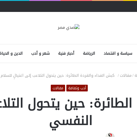
سياسة و اقتصاد
الرياضة
أحبار فنية
شعر و أدب
الدين و الحياة
ة
/
مقالات
/
كبش الفداء والقردة الطائرة: حين يتحول التلاعب إلى اغتيالٍ للسلا
أدب وثقافة
مقالات
طائرة: حين يتحول التلاع
النفسي