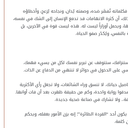
كلماته تُفسَّر ضده، وصمته يُدان، ونجاحه يُزعج، وأخطاؤه
ل ذلك، أن كثرة الاتهامات قد تدفع الإنسان إلى الشك في نفسه،
ا، ويحمل أوزاراً ليست له. هذه ليست قوة في الآخرين، بل
النفس، ويُكدّر صفو الحياة.
لاستنزافك، ستتوقف عن تبرير نفسك لكل من يسيء فهمك.
ي على الدخول في دوائر لا تنتهي من الدفاع عن الذات.
ل حياتك. لا تنسق وراء الشائعات، ولا تجعل رأي الأكثرية
صدقوا رواية واحدة، وكم من حقيقة ظهرت بعد أن فات أوانها.
يقة.. ولا تشارك في صناعة ضحية جديدة.
كون أحد “القردة الطائرة”؛ إنه يزن الأمور بعقله، ويحكم
 كلمة.