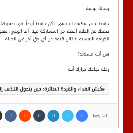
​رسالة توعية
​حافظ على سلامك النفسي، لكن حافظ أيضاً على ضميرك؛ 
صمتك عن الظلم أعظم من المشاركة فيه. أما الوعي، فهو أ
الكرامة النفسية لا تقل قيمة عن أي حق آخر في الحياة.
هل أنت مستعد؟
رحلة نجاحك قرارك أنت
كبش الفداء والقردة الطائرة: حين يتحول التلاعب إل
فيسبوك
تويتر
لينكدإن
شاركها