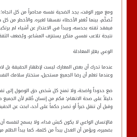
​ومع مرور الوقت، يجد الضحية نفسه محاصراً من كل اتجاه؛ ف
تُضخَّم، بينما تُغفر الأخطاء نفسها لغيره. والأخطر من ك
فيفقد ثقته بحدسه، ويبدأ في الاعتذار عن أشياء لم يرتكبه
نتيجة تلاعب نفسي متكرر يستنزف المشاعر، ويُضعف الثقة ب
​الوعي يغيّر المعادلة
​عندما تدرك أن بعض المعارك ليست لإظهار الحقيقة بل 
وعندما تعلم أن رضا الجميع مستحيل، ستختار سلامك النفس
​ضع حدوداً واضحة، ولا تمنح كل شخص حق الوصول إلى تفاصي
دليلاً على صحة الاتهام؛ فكم من إنسان ظُلم لأن الجميع 
وقبل أن تنقل خبراً أو تصدر حكماً على أحد، ابحث عن الحق
​فالإنسان الواعي لا يكون كبش فداء، ولا يسمح لنفسه أن ي
بضميره، ويؤمن أن العدل يبدأ من كلمة، كما يبدأ الظلم من