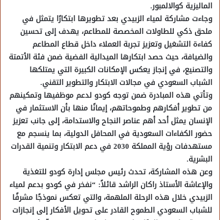
الماليزية كوالالمبور.
وجاءت مشاركة لمياء الزبيدي بعد تطويرها ابتكارًا يتمثل في
ملحق ذكي للطاولات المخصصة للمطاعم، يهدف إلى تحسين
كفاءة التشغيل وتعزيز تجربة العملاء داخل قطاع المطاعم
والضيافة، حيث حصد ابتكارها الميدالية الفضية ضمن فئة الأتمتة
والتصنيع، في إنجاز يعكس الإمكانات الكبيرة التي يمتلكها
الشباب السعودي في مجالات الابتكار والتطوير التقني.
وتأتي هذه المبادرة ضمن توجه كودو لدعم موظفيها وتمكينهم
من تطوير أفكارهم وطموحاتهم، إيمانًا منها بأن الاستثمار في
الإنسان يمثل أحد أهم عناصر النجاح والاستدامة، إلى جانب تعزيز
حضور الكفاءات السعودية في المحافل الدولية، بما ينسجم مع
مستهدفات رؤية المملكة 2030 في دعم الابتكار وتنمية القدرات
البشرية.
وعن هذه المشاركة، تحدث رئيس مجلس إدارة كودو للتغذية
والإعاشة الأستاذ راكان الراشد قائلاً: “نفخر في كودو بدعم لمياء
الزبيدي خلال هذه الرحلة الملهمة، والتي تعكس نموذجًا مشرفًا
للشباب السعودي الطموح القادر على تحويل الأفكار إلى إنجازات