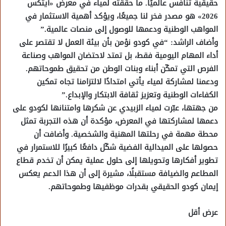
حقيقية تنافس عالميًا. ما حققته لمياء في معرض «آيتكس
2026» هو مصدر فخر لنا جميعًا، ويؤكد أهمية الاستثمار في
المواهب الوطنية ودعمها للوصول إلى منصات عالمية.”
وأضاف الراشد: “في كودو نؤمن بأن بيئة العمل لا تقتصر على
أداء المهام اليومية فقط، بل تمتد لاحتضان المواهب وصناعة
الفرص التي تمكّن أبناء وبنات الوطن من تحقيق طموحاتهم.
ودعمنا لمشاركة لمياء يأتي امتدادًا لالتزامنا تجاه تمكين
الكفاءات الوطنية وتعزيز ثقافة الابتكار والإبداع.”
من جهتها، عبّرت لمياء الزبيدي عن شكرها وامتنانها لكودو على
دعمها لمشاركتها في المعرض، مؤكدة أن هذه التجربة تمثل
محطة مهمة في رحلتها المهنية والشخصية. وأضافت أن
حصولها على الميدالية الفضية شكّل دافعًا كبيرًا للاستمرار في
تطوير أفكارها وتحويلها إلى حلول عملية يمكن أن تخدم قطاع
المطاعم والضيافة مستقبلًا، مشيرة إلى أن هذا الدعم يعكس
إيمان كودو الحقيقي بقدرات موظفيها وطموحاتهم.
عرض أقل