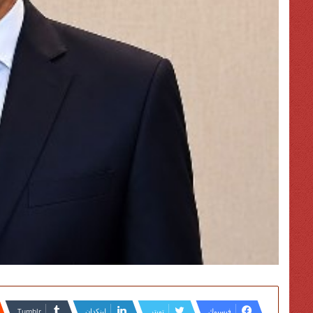
فيسبوك
تويتر
لينكدإن