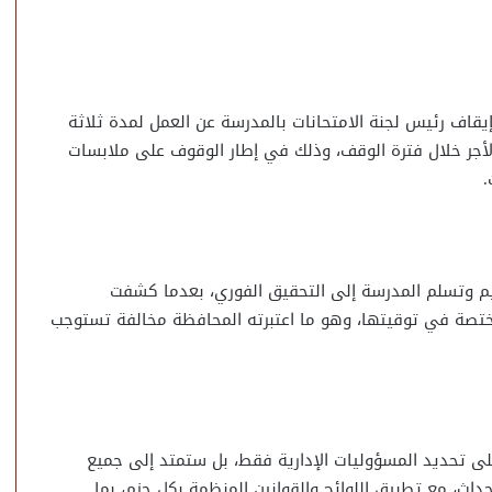
قاف رئيس لجنة الامتحانات بالمدرسة عن العمل لمدة ثلاثة
لأجر خلال فترة الوقف، وذلك في إطار الوقوف على ملابسات
.
يم وتسلم المدرسة إلى التحقيق الفوري، بعدما كشفت
مختصة في توقيتها، وهو ما اعتبرته المحافظة مخالفة تستوجب
ى تحديد المسؤوليات الإدارية فقط، بل ستمتد إلى جميع
داث، مع تطبيق اللوائح والقوانين المنظمة بكل حزم، بما