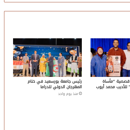
قصصية “مأساة
رئيس جامعة بورسعيد في ختام
” للأديب محمد أيوب
المهرجان الدولي للدراما
منذ يوم واحد