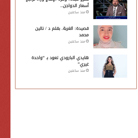
أسعار الدواجن..
منذ ساعتين
قصيدة: الغربة. بقلم د / تالين
محمد
منذ ساعتين
هايدي البارودي تعود بـ “واحدة
غيري”
منذ ساعتين