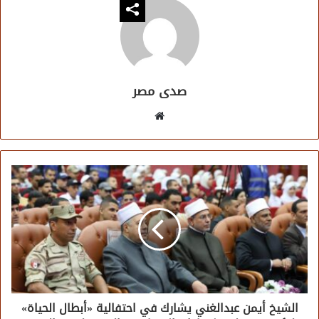
صدى مصر
موقع
الويب
الشيخ أيمن عبدالغني يشارك في احتفالية «أبطال الحياة»