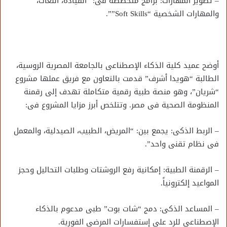
– تطوير المهارات: برامج متخصصة فى: “القيادة، اللغات،
والمهارات الشخصية “Soft Skills””.
أوضح عميد كلية الذكاء الإصطناعى بالجامعة المصرية الروسية،
الطالبة “هويدا أشرف” قدمت بالتعاون مع فريق عملها مشروع
“شريان”، وهو منصة طبية رقمية متكاملة تهدف إلى رقمنة
المنظومة الصحية فى مصر. وتتلخص أبرز مزايا المشروع فى:
– الربط الذكى: يجمع بين: “المريض، الطبيب، الصيدلية، والمعمل
فى نظام تقنى واحد”.
– الرقمنة الطبية: إمكانية رفع الروشتات وطلبات التحاليل وحجز
المواعيد إلكترونياً.
– المساعد الذكى: دمج “شات بوت” طبى مدعوم بالذكاء
الإصطناعى للرد على إستفسارات المرضى الفورية.