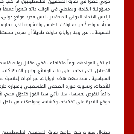
كوني عضواً في نقابة الصحفيين الفلسطينيين، لا أكتب هذه
مسؤولية الكلمة، ويمنحني في الوقت ذاته شعوراً عميقاً بالف
لرئيس الاتحاد الدولي للصحفيين، ليس مجرد موقعٍ دولي، بل
سيلًا متواصلاً من محاولات الطمس والتشويه الذي تمارسه 
للحقيقة… في وجه رواياتٍ حاولت طويلاً أن تفرض نفسها با
لم تكن المواجهة يوماً متكافئة ، ففي مقابل رواية فلسطي
الاحتلال التي تعتمد على قلب الوقائع، وتبرير الانتهاكات
السياسية ، فقد سعت هذه الروايات، عبر أدوات إعلامية ض
للأحداث، وتشويه صورة الصحفي الفلسطيني باعتباره طرفاً، ل
دائماً لتفرض نفسها ، هنا يأتي هذا الفوز كتحوّل مهم، لأ
موقع القدرة على تفكيكه، وكشفه، ومواجهته من داخل الم
فطوال سنوات خلت، خاضت نقابة الصحفيين الفلسطينيين م