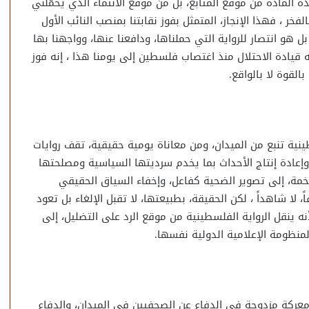
 المادة من موقع المتابع، بل من موقع الانتماء الذي يحمّلني
خر ، فهذا الإنجاز، المتمثل بفوز نقابتنا بمنصب النائب الأول
 هو انتصار للرواية التي حملناها، ودافعنا عنها، وواجهنا بها
قيادة الاحتلال منذ اغتصاب فلسطين إلى يومنا هذا ، إنه فوز
لقوة لا بالواقع.
نية تنبع من الميدان، ومن معاناة يومية حقيقية، تقف روايات
، وإعادة إنتاج الأحداث بما يخدم سرديتها السياسية ومصلحتها
خمة، إلى تصوير الضحية كفاعل، وإخفاء السياق الحقيقي
ا شاهداً ، لكن الحقيقة، بطبيعتها، لا تقبل الإلغاء بل تعود
نه ينقل الرواية الفلسطينية من موقع الرد على التضليل، إلى
نظومة الإعلامية الدولية نفسها.
عركة مزدوجة في الدفاع عن الصحفيين في الميدان، والدفاع