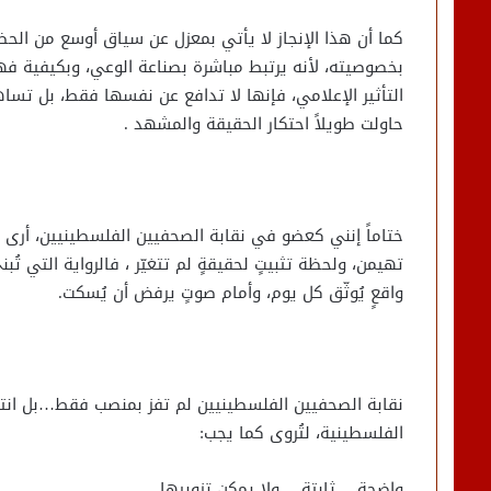
كما أن هذا الإنجاز لا يأتي بمعزل عن سياق أوسع من الح
بخصوصيته، لأنه يرتبط مباشرة بصناعة الوعي، وبكيفية ف
التأثير الإعلامي، فإنها لا تدافع عن نفسها فقط، بل تسا
حاولت طويلاً احتكار الحقيقة والمشهد .
ختاماً إنني كعضو في نقابة الصحفيين الفلسطينيين، أرى في 
تهيمن، ولحظة تثبيتٍ لحقيقةٍ لم تتغيّر ، فالرواية التي ت
واقعٍ يُوثّق كل يوم، وأمام صوتٍ يرفض أن يُسكت.
نقابة الصحفيين الفلسطينيين لم تفز بمنصب فقط…بل انتزع
الفلسطينية، لتُروى كما يجب:
واضحة… ثابتة… ولا يمكن تزويرها.