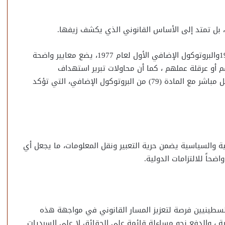
ي، بل تمتد إلى الأساس القانوني الذي يكشف زيفها.
فالقانون الدولي الإنساني، وفق اتفاقيات جنيف لعام 1949والبروتوكول الإضافي الأول لعام 1977، يضع معايير واضحة
 أو عرقلة عملهم ، كما أن محاولات تبرير استهداف
الصحفيين، أو التشكيك في صفتهم المدنية، تتعارض بشكل مباشر مع المادة (79) من البروتوكول الإضافي، التي تؤكد
ة والسياسية يضمن حرية التعبير ونقل المعلومات، ما يجعل أي
حاً للالتزامات الدولية.
فلسطينيين فرصة لتعزيز المسار القانوني في مواجهة هذه
يلية ، والدفع نحو مساءلة قائمة على الحقائق لا على السرديات