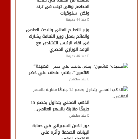
لمنعها من الصلاه فى ساحة
المطعم وهى ترغب فى ترند
ولكن سلوكيات
منذ 44 دقيقة
وزير التعليم العالي والبحث العلمي
والقائم بعمل وزير الثقافة يشارك
في لقاء الرئيس التشادي مع
الوفد الوزاري المصري
منذ 46 دقيقة
قصيدة”
هائمون”. بقلم: عاطف علي خضر
منذ ساعتين
الذهب المحلي يتداول بخصم 15
جنيهًا مقارنة بالسعر العالمي..
منذ ساعتين
دور الامن السيبراني في حماية
البيانات الضخمة وأثره على
الاقتصاد الرقمى