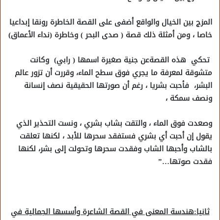
المزج بين الخيال والواقع أضفى على القصة الخاطرة رونقا إبداعيا
خاصا ، ومن أمثلة ذلك قصة ( صدى البحر ) وخاطرة (نداء الأعماق)
تحكي هذه القصةعن جنية صغيرة اسمها ( رابي) وكانت
متشوقة لمعرفة ما يجري فوق سطح الماء، وقررت أن تزور عالم
البشر، فأحبت بشريا ، رغم أن صورتها الحقيقية نصف إنسانة
ونصف سمكة ،
وصعدت فوق الماء ، والتقت بشاب بشري ، ونست التحذير الذي
يقول إن أحبت أي بشري فستفقد سحرها للأبد ، لكنها تعلقت
بالشاب وأحبها الشاب وفقدت سحرها وتحولت إلى بشر، لكنها
فقدت صوتها…”
ثانيا:هندسة المعنى في القصة الشاعرة وأسسها الجمالية في