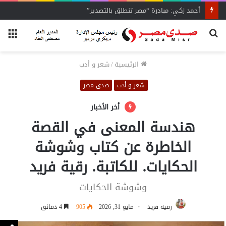
أحمد زكي: مبادرة “مصر تنطلق بالتصدير”
بحث
الق
عن
الرئيسية
/
شعر و أدب
شعر و أدب
صدى مصر
أخر الأخبار
هندسة المعنى في القصة
الخاطرة عن كتاب وشوشة
الحكايات. للكاتبة. رقية فريد
وشوشة الحكايات
رقيه فريد
مايو 31, 2026
905
4 دقائق