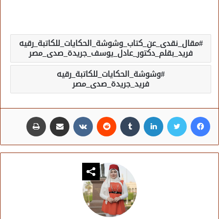
مقال_نقدى_عن_كتاب_وشوشة_الحكايات_للكاتبة_رقيه
فريد_بقلم_دكتور_عادل_يوسف_جريدة_صدى_مصر
وشوشة_الحكايات_للكاتبة_رقيه
فريد_جريدة_صدى_مصر
فيسبوك
تويتر
لينكدإن
مشاركة عبر البريد
طباعة