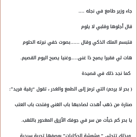
جاء وزير طامع في نجله ….
قال أجلوها وقلبي لا يلوم
فتبسم الملك الذكي وقال ……بصوت خفي نبرته الحلوم
هات لي فقيرا يصبح ذا غنى…..وغنيا يصبح اليوم القصيم.
كما نجد ذلك في قصيدة
( بحر لا يرحم) التي ترمز إلى الطمع والغدر ، تقول “رقية فريد”:
صنارة من ذهب أهدت لصاحبها باب الغنى وفتحت باب العتب
يا بحر كم خبأت من سر في جوفك الأزرق المغدور باللهب.
وبذلك تتجلى ” وشوشة الحكايات” بوصفها تجربة سردية