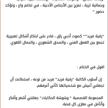
وجمالية ثرية ، تمزج بين الأجناس الأدبية ، في تناغم واع ، وتؤكد
حضور “
“رقية فريد”” كصوت أدبي راق ، قادر على ابتكار أشكال تعبيرية
تجمع بين العمق الفني ، والصدق الشعوري ، والجمال اللغوي.
اقول في الختام :
إن أسلوب الكاتبة “رقية فريد” فريد من نوعه ، استطاعت أن
تجعلني أعيش مع شخصياتها كأني أعرفهم.
المجموعة القصصية ” وشوشة الحكايات” جعلتني أشعر وأفكر
وأتأمل في مغزى كل قصة.