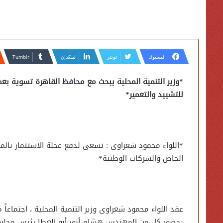
فيسبوك
تويتر
لينكدإن
*وزير التنمية المحلية يبحث مع محافظ القاهرة تسوية ب
للتشييد والتعمير*
*اللواء محمود شعراوى : نسعى لدفع عجلة الاستثمار با
الخاص والشركات الوطنية*
عقد اللواء محمود شعراوى وزير التنمية المحلية ، اجتماعاً م
بحضور كل من المهندس هشام أنور أبو العطا رئيس مجلس إدا