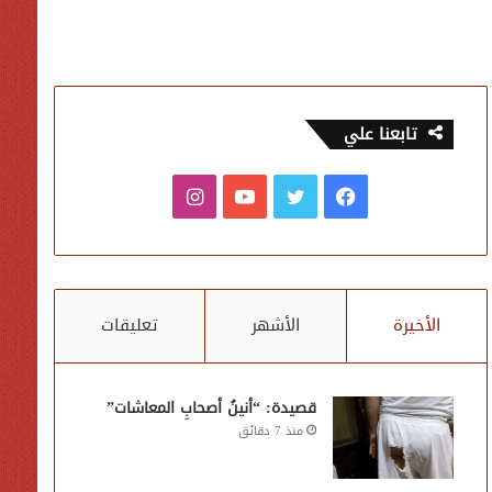
تابعنا علي
فيسبوك
تويتر
يوتيوب
انستقرام
الأخيرة
الأشهر
تعليقات
قصيدة: “أنينُ أصحابِ المعاشات”
منذ 7 دقائق