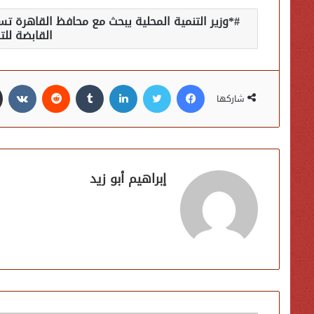
*وزير التنمية المحلية يبحث مع محافظ القاهرة 
القابضة للت
فيسبوك
تويتر
لينكدإن
شاركها
إبراهيم أبو زيد