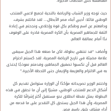
المنافسة حتى اللحظات الأخيرة.
حيث توجه وزير الشباب والرياضة بالتحية لجميع لاعبي المنتخب
الوطني قائلا: أحيي أبناء مصر الأبطال… لقد قاتلتم بشرف،
ودافعتم عن اسم وطنكم بكل قوة وإخلاص، ونجحتم في إعادة
الثقة للجماهير المصرية بأن الكرة المصرية قادرة على الوقوف
ندًا أمام عمالقة العالم.
وأضاف: “قد تنتهي بطولة، لكن ما صنعه هذا الجيل سيبقى
علامة مضيئة في تاريخ الرياضة المصرية. لقد كسبتم احترام
العالم قبل أن تكسبوا تصفيق الجماهير، وقدمتم نموذجًا يُحتذى
به في الالتزام والعزيمة والإيمان حتى اللحظة الأخيرة.”
واختتم الوزير تصريحاته مؤكدًا أن الوزارة ستواصل تقديم كل
أشكال الدعم للمنتخب الوطني، مشيرًا إلى أن ما تحقق في هذه
البطولة يمثل نقطة انطلاق نحو مستقبل أكثر إشراقًا للكرة
المصرية، وأن هذا الجيل يستحق كل التقدير على ما قدمه من
أداء مشرّف يليق باسم مصر.