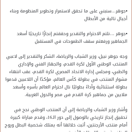
▪︎جوهر…سنبني على ما تحقق لاستمرار وتطوير المنظومة وبناء
أجيال تالية من الأبطال
▪︎جوهر …نلتم الاحترام والتقدير وحققتم إنجازًا تاريخيًا أسعد
الجماهير ورفعتم سقف الطموحات في المستقبل
وجه جوهر نبيل، وزير الشباب والرياضة، الشكر والتقدير إلى لاعبي
المنتخب الوطني الأول لكرة القدم، والجهاز الفني والإداري
والطبي، ومجلس إدارة الاتحاد المصري لكرة القدم، عقب انتهاء
مشوار المنتخب في بطولة كأس العالم، مؤكدًا أن اللاعبين قدموا
بطولة استثنائية وأداءً بطوليًا نال احترام العالم بأسره وأسعد
ملايين من جماهير كرة القدم فى مصر والدول العربية.
وأشار وزير الشباب والرياضة إلى أن المنتخب الوطني نجح في
تحقيق إنجاز تاريخي بالوصول إلى دور الـ16، وقدم مباراة كبيرة
أمام منتخب الأرجنتين، أثبت خلالها أنه يمتلك شخصية البطل وروح