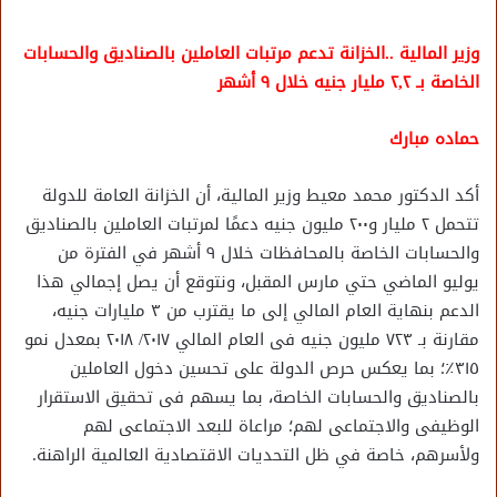
وزير المالية ..الخزانة تدعم مرتبات العاملين بالصناديق والحسابات
الخاصة بـ ٢,٢ مليار جنيه خلال ٩ أشهر
حماده مبارك
أكد الدكتور محمد معيط وزير المالية، أن الخزانة العامة للدولة
تتحمل ٢ مليار و٢٠٠ مليون جنيه دعمًا لمرتبات العاملين بالصناديق
والحسابات الخاصة بالمحافظات خلال ٩ أشهر في الفترة من
يوليو الماضي حتي مارس المقبل، ونتوقع أن يصل إجمالي هذا
الدعم بنهاية العام المالي إلى ما يقترب من ٣ مليارات جنيه،
مقارنة بـ ٧٢٣ مليون جنيه فى العام المالي ٢٠١٧/ ٢٠١٨ بمعدل نمو
٣١٥٪؜؛ بما يعكس حرص الدولة على تحسين دخول العاملين
بالصناديق والحسابات الخاصة، بما يسهم فى تحقيق الاستقرار
الوظيفى والاجتماعى لهم؛ مراعاة للبعد الاجتماعى لهم
ولأسرهم، خاصة في ظل التحديات الاقتصادية العالمية الراهنة.