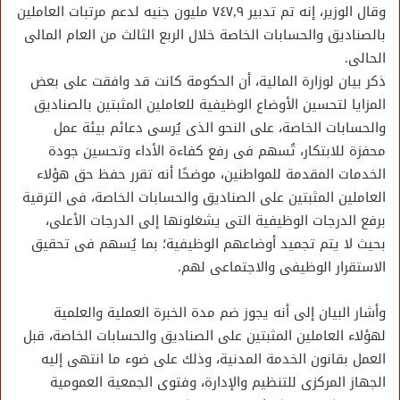
وقال الوزير، إنه تم تدبير ٧٤٧,٩ مليون جنيه لدعم مرتبات العاملين
بالصناديق والحسابات الخاصة خلال الربع الثالث من العام المالى
الحالى.
ذكر بيان لوزارة المالية، أن الحكومة كانت قد وافقت على بعض
المزايا لتحسين الأوضاع الوظيفية للعاملين المثبتين بالصناديق
والحسابات الخاصة، على النحو الذى يُرسى دعائم بيئة عمل
محفزة للابتكار، تُسهم فى رفع كفاءة الأداء وتحسين جودة
الخدمات المقدمة للمواطنين، موضحًا أنه تقرر حفظ حق هؤلاء
العاملين المثبتين على الصناديق والحسابات الخاصة، فى الترقية
برفع الدرجات الوظيفية التى يشغلونها إلى الدرجات الأعلى،
بحيث لا يتم تجميد أوضاعهم الوظيفية؛ بما يُسهم فى تحقيق
الاستقرار الوظيفى والاجتماعى لهم.
وأشار البيان إلى أنه يجوز ضم مدة الخبرة العملية والعلمية
لهؤلاء العاملين المثبتين على الصناديق والحسابات الخاصة، قبل
العمل بقانون الخدمة المدنية، وذلك على ضوء ما انتهى إليه
الجهاز المركزى للتنظيم والإدارة، وفتوى الجمعية العمومية