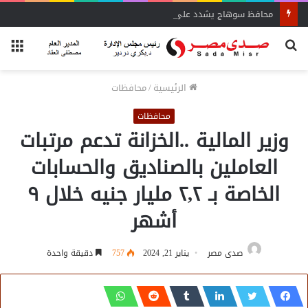
محافظ سوهاج يشدد على الإزالة الفورية
بحث
الق
عن
الرئيسية
/
محافظات
محافظات
وزير المالية ..الخزانة تدعم مرتبات
العاملين بالصناديق والحسابات
الخاصة بـ ٢,٢ مليار جنيه خلال ٩
أشهر
صدى مصر
يناير 21, 2024
757
دقيقة واحدة