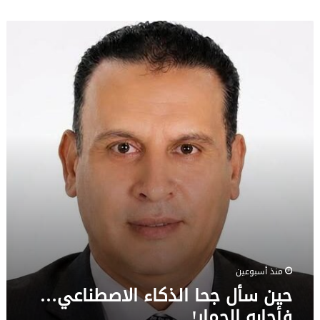
حين
سأل
جحا
الذكاء
الاصطناعي…
فأجابه
الحمار!
منذ أسبوعين
حين سأل جحا الذكاء الاصطناعي…
فأجابه الحمار!