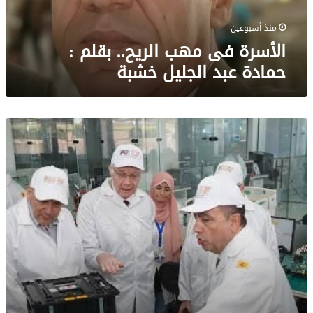
الجليل
خشبة
منذ أسبوعين
الأسرة فى مهب الريح.. بقلم :
حمادة عبد الجليل خشبة
نتائج
إيجابية
بعد
زيارة
وفد
الجامعة
المصرية
الروسية
لمصنع
الإلكترونيات