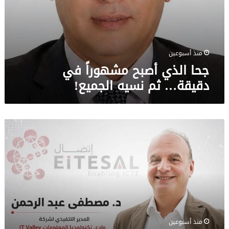
منذ أسبوعين
جحا الذي أصبح مشهوراً في
دقيقة… ثم نسيه الجميع!
د.
مصطفى
عبد
الرحمن
يخوض
انتخابات
جمعية
«إتصال»
منذ أسبوعين