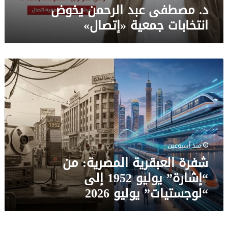
د. مصطفى عبد الرحمن يخوض
انتخابات جمعية «إتصال»
شفرة
العبقرية
المصرية:
من
“إشارة”
يوليو
1952
منذ أسبوعين
إلى
​شفرة العبقرية المصرية: من
“لوجستيات”
يوليو
“إشارة” يوليو 1952 إلى
2026
“لوجستيات” يوليو 2026