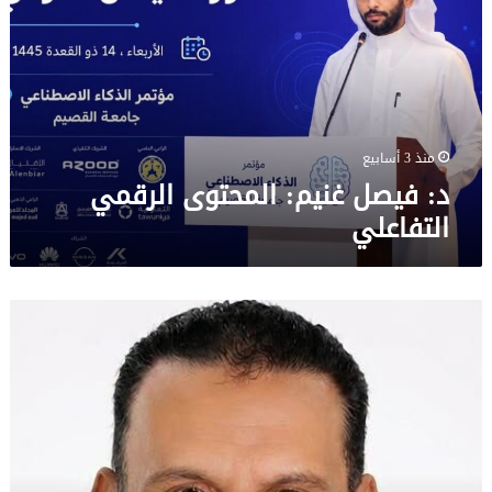
المحتوى
الرقمي
التفاعلي
منذ 3 أسابيع
د: فيصل غنيم: المحتوى الرقمي
التفاعلي
جحا
…
حين
أصبح
الجميع
خبيراً…
وضاعت
الحقيقة