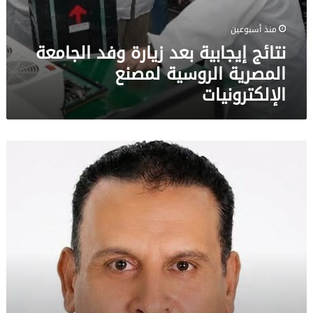
منذ أسبوعين
نتائج إيجابية بعد زيارة وفد الجامعة
المصرية الروسية لمصنع
الإلكترونيات
جحا
الذي
أصبح
مشهوراً
في
دقيقة…
ثم
نسيه
الجميع!