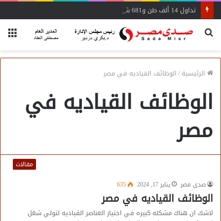
تداول 14 ألف طن و681 شاحنة بضائع عامة ومتنوعة بموانئ البحر الأحمر
بحث
الق
عن
الرئيسية
/
الوظائف القياديه في مصر
الوظائف القياديه في
مصر
مقالات
صدى مصر
يناير 17, 2024
635
الوظائف القياديه في مصر
لاشك ان هناك مشكله كبيره في اختيار العناصر القياديه لتولي شغل