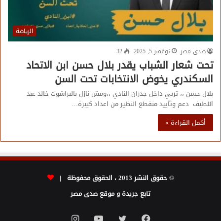
الرياضة
صدى مصر
نوفمبر 5, 2025
32
تحت شعار الشباب يقدر بلال حسن ابن الاتحاد
السكندري يخوض الانتخابات تحت السن
بلال حسن ،، تربي داخل جدران النادي ،،ومش نازل بالبراشوت خالد عبد
اللطيف دعم وتآييد منقطع النظير من اعداد كبيرة…
أكمل القراءة »
© حقوق النشر 2013 ، الحقوق محفوظة |
تابع جريدة و موقع صدى مصر
فيسبوك
تويتر
يوتيوب
انستقرام