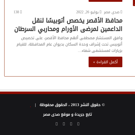
صدى مصر
يوليو 26, 2022
138
محافظ الأقصر يخصص أتوبيسًا لنقل
الداعمين لمرضى الأورام ومحاربي السرطان
وافق المستشار مصطفى ألهم محافظ الأقصر، على تخصيص
أتوبيس تحت إشراف وحدة السكان بديوان عام المحافظة، للقيام
بزيارات لمستشفى شفاء…
أكمل القراءة »
© حقوق النشر 2013 ، الحقوق محفوظة |
تابع جريدة و موقع صدى مصر
فيسبوك
تويتر
يوتيوب
انستقرام