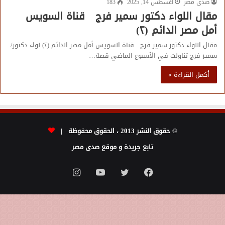
صدى مصر
أغسطس 14, 2025
183
مقال اللواء دكتور سمير فرج قناة السويس
أمل مصر الدائم (٢)
مقال اللواء دكتور سمير فرج قناة السويس أمل مصر الدائم (٢) لواء دكتور/
سمير فرج تناولت في الأسبوع الماضي قصة…
أكمل القراءة »
© حقوق النشر 2013 ، الحقوق محفوظة |
تابع جريدة و موقع صدى مصر
فيسبوك
تويتر
يوتيوب
انستقرام