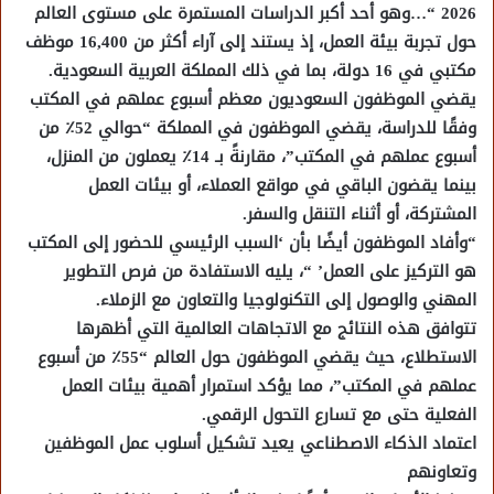
2026 “…وهو أحد أكبر الدراسات المستمرة على مستوى العالم
حول تجربة بيئة العمل، إذ يستند إلى آراء أكثر من 16,400 موظف
مكتبي في 16 دولة، بما في ذلك المملكة العربية السعودية.
يقضي الموظفون السعوديون معظم أسبوع عملهم في المكتب
وفقًا للدراسة، يقضي الموظفون في المملكة “حوالي 52٪ من
أسبوع عملهم في المكتب”، مقارنةً بـ 14٪ يعملون من المنزل،
بينما يقضون الباقي في مواقع العملاء، أو بيئات العمل
المشتركة، أو أثناء التنقل والسفر.
“وأفاد الموظفون أيضًا بأن ‘السبب الرئيسي للحضور إلى المكتب
هو التركيز على العمل’ “، يليه الاستفادة من فرص التطوير
المهني والوصول إلى التكنولوجيا والتعاون مع الزملاء.
تتوافق هذه النتائج مع الاتجاهات العالمية التي أظهرها
الاستطلاع، حيث يقضي الموظفون حول العالم “55٪ من أسبوع
عملهم في المكتب”، مما يؤكد استمرار أهمية بيئات العمل
الفعلية حتى مع تسارع التحول الرقمي.
اعتماد الذكاء الاصطناعي يعيد تشكيل أسلوب عمل الموظفين
وتعاونهم