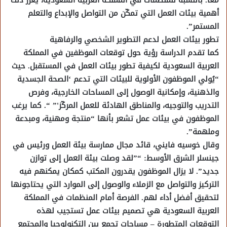
أهمية بيئات العمل التي تمكّن من التواصل والإبداع والتعلم
المستمر”.
تطور بيئات العمل لدعم التطوير الشخصي والرفاهية
كما تقدم الدراسة رؤية حول توقعات الموظفين في المملكة
العربية السعودية لكيفية تطور بيئات العمل في المستقبل. حيث
“يُولي الموظفون الأولوية للبيئات التي تدعم ‘الصحة الجسدية
والذهنية، وإمكانية الوصول إلى المساحات الخارجية، وفرص
التدريب والتوجيه، والمناطق الهادئة للعمل المركّز'” “. كما يرغب
الموظفون في بيئات عمل تشعر بأنها “منتجة ومهنية، ومبدعة
وملهمة”.
وقال خوسيه فايني، قائد مجال ممارسة بيئة العمل ورئيس في
جينسلر الشرق الأوسط: “”لقد وصلت بيئة العمل إلى توازن
جديد”. لا يزال الموظفون يقدرون المكتب كمكان يمكنهم فيه
التركيز والتواصل مع الزملاء والوصول إلى الموارد التي يحتاجونها
لتحقيق أفضل أداء لهم. الفرصة أمام المنظمات في المملكة
العربية السعودية هي تصميم بيئات عمل تستجيب لهذه
التوقعات المتطورة – مساحات تجمع بين التكنولوجيا والمجتمع