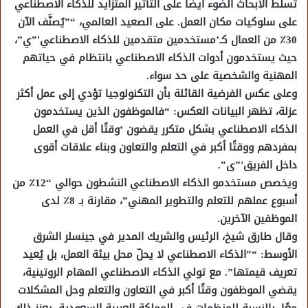
تسلط الأبحاث الضوء أيضًا على التأثير المتزايد للذكاء الاصطناعي
على سلوكيات مكان العمل. على الصعيد العالمي، “”يُصنَّف الآن
30٪ من العمال كـ’مستخدمين متقدمين للذكاء الاصطناعي'”ي”،
حيث يستخدمون أدوات الذكاء الاصطناعي بانتظام في حياتهم
المهنية والشخصية على حد سواء.
وعلى عكس الفرضية القائلة بأن التكنولوجيا تؤدي إلى عمل أكثر
عزلة، تظهر البيانات العكس: “فالموظفون الذين يستخدمون
الذكاء الاصطناعي بشكل متكرر يقضون ‘وقتًا أقل في العمل
بمفردهم ووقتًا أكبر في التعلم والتعاون وبناء علاقات أقوى
داخل الفريق'”ى”.
ويخصص مستخدمو الذكاء الاصطناعي النشطون حوالي “12٪ من
أسبوع عملهم للتعلم والتطوير المهني”، مقارنة بـ 8٪ لدى
الموظفين الآخرين.
وقال طارق شيخ، الرئيس والشريك المدير في جينسلر الشرق
الأوسط: “”الذكاء الاصطناعي لا يحلّ محل بيئة العمل، بل يُعيد
تعريف قيمتها”. مع تولي الذكاء الاصطناعي المهام الروتينية،
يقضي الموظفون وقتًا أكبر في التعاون والتعلم وحل المشكلات
معًا. بالنسبة للمنظمات في المملكة العربية السعودية، يعزز ذلك