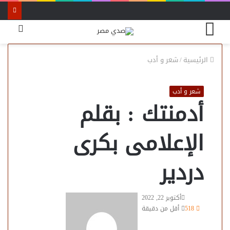
القائمة
بحث
عن
الرئيسية
/
شعر و أدب
شعر و أدب
أدمنتك : بقلم
الإعلامى بكرى
دردير
أكتوبر 22, 2022
518
أقل من دقيقة