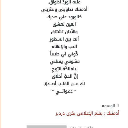
عليه الوردُ أطواقُ.
أدمنتك تطوينى وتنثرينى
كالورود على صدرك
العين تعشق
والأذان تشتاق
أنت بين السطور
الحب والإلهام
كُوني لي طبيباً
فشوقي يقتلني
يامالكَة الرّوحِ
إنَّ الحبَّ أخلاق
لك مـــن القلــب أصــدق
” دعـواتـــي “
الوسوم
أدمنتك : بقلم الإعلامى بكرى دردير