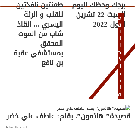
برجك وحظك اليوم
طعنتين نافذتين
السبت 22 تشرين
للقلب و الرئة
م
الاول 2022
اليسري ... انقاذ
ق
ا
شاب من الموت
ل
المحقق
ا
بمستشفي عقبة
ت
ذ
بن نافع
ا
ت
ص
ل
ة
قصيدة” هائمون”. بقلم: عاطف علي خضر
منذ 16 ساعة