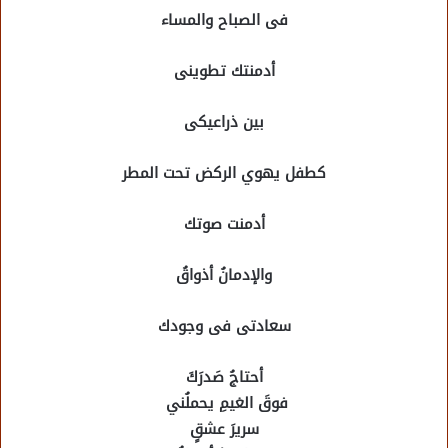
فى الصباح والمساء
أدمنتك تطوينى
بين ذراعيكى
كطفل يهوي الركض تحت المطر
أدمنت صوتك
والإدمانُ أذواقُ
سعادتى فى وجودك
أحتاجُ صَدرَكَ
فوقَ الغيمِ يحملُني
سريرَ عشقٍ