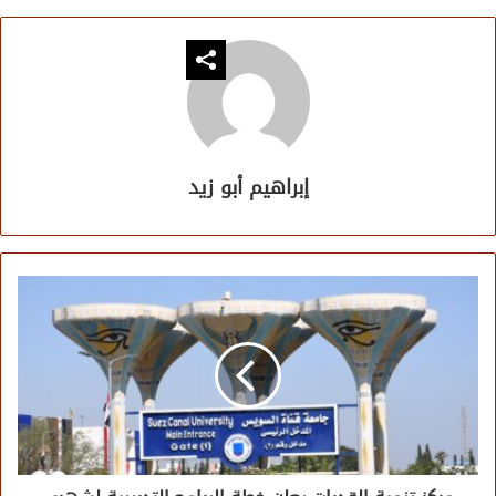
إبراهيم أبو زيد