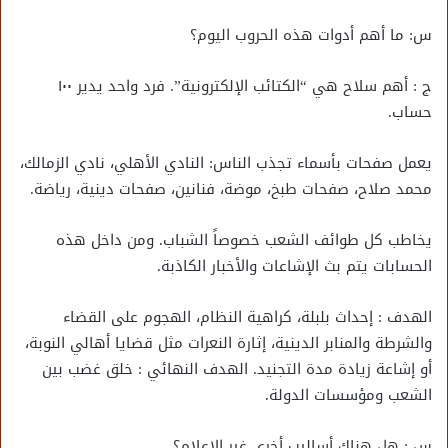
س: ما أهم أدوات هذه الحروب اليوم؟
ج : أهم سلاح هي “الكتائب الإلكترونية”. فرد واحد يدير ١٠٠
حساب.
يعمل صفحات بأسماء تجذب الناس: النادي الأهلي، نادي الزمالك،
محمد صلاح، صفحات طبخ، موضة، فنانين، صفحات دينية، رياضة.
يخاطب كل طوائف الشعب خصوصاً الشباب. ومن داخل هذه
الحسابات يتم بث الإشاعات والأخبار الكاذبة.
الهدف : إحداث بلبلة، كراهية النظام، الهجوم على القضاء
والشرطة والمنابر الدينية، إثارة النعرات مثل قضايا أهالي النوبة،
أو إشاعة زيادة مدة التجنيد. الهدف النهائي : خلق غضب بين
الشعب ومؤسسات الدولة.
س : هل هناك أساليب أخرى غير الإعلام؟