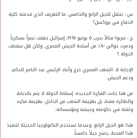
س : ننتقل للجيل الرابع والخامس. ما التعريف الذي قدمته كلية
الدفاع في بروكسل؟
ج : ضربوا مثالاً بحرب ٥ يونيو ١٩٦٧. إسرائيل حققت نصراً عسكرياً
ودمرت حوالي ٨٠٪ من أسلحة الجيش المصري. ولكن هل سقطت
الدولة ؟
الإجابة لا. الشعب المصري خرج وأعاد الرئيس عبد الناصر للحكم،
ودعم الجيش.
من هنا جاءت الفكرة الجديدة: إسقاط الدولة لا يتم بالدبابة
والطائرة فقط، بل بهزيمة الشعب من الداخل. بهزيمة فكره
وثقته في حكومته وجيشه ومؤسساته.
هذا هو الجيل الرابع. وعندما نستخدم التكنولوجيا الحديثة لتنفيذ
هذا المخط، يصبح جيلاً خامساً.