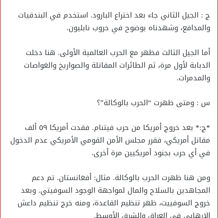
ج : الجيل الثاني جاء بعد اختراع البارود. استخدم في البندقيات
والمدافع، وشهدناه بوضوح في حروب نابليون.
أما الجيل الثالث فظهر مع الحرب العالمية الأولى. هنا دخلت
الدبابة لأول مرة، ثم الطائرات المقاتلة والصواريخ والغواصات
والمدمرات.
س : ومتى ظهرت “الحرب بالوكالة”؟
*ج:* بعد خروج أمريكا من حرب فيتنام. فقدت أمريكا ٥٩ ألف
مقاتل أمريكي، فقرر مجلس الأمن القومي الأمريكي عدم الدخول
في أي حرب بجنود أمريكيين مرة أخرى.
ومن هنا ظهرت الحرب بالوكالة. مثال: أفغانستان. تم دعم
المجاهدين بالسلاح والمال لمواجهة الوجود السوفيتي. وبعد
خروج السوفييت، ظهر تنظيم القاعدة، ومنه خرج تنظيم داعش
الإرهابي في العراق والشرق الأوسط.