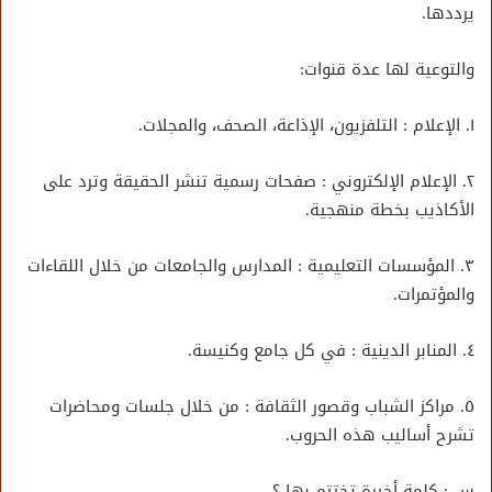
يرددها.
والتوعية لها عدة قنوات:
١. الإعلام : التلفزيون، الإذاعة، الصحف، والمجلات.
٢. الإعلام الإلكتروني : صفحات رسمية تنشر الحقيقة وترد على
الأكاذيب بخطة منهجية.
٣. المؤسسات التعليمية : المدارس والجامعات من خلال اللقاءات
والمؤتمرات.
٤. المنابر الدينية : في كل جامع وكنيسة.
٥. مراكز الشباب وقصور الثقافة : من خلال جلسات ومحاضرات
تشرح أساليب هذه الحروب.
س : كلمة أخيرة تختتم بها ؟