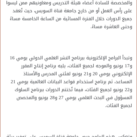
والمخصصة للسادة أعضاء هيئة التدريس ومعاونيهم ممن ليسوا
على رأس العمل أو من خارج جامعة قناة السويس، حيث تُعقد
جميع الدورات خلال الفترة المسائية من الساعة الخامسة مساءً
وحتى العاشرة مساءً.
وتبدأ البرامج الإلكترونية ببرنامج النشر العلمي الدولي يومي 16
و17 يونيو والموجه لجميع الفئات، يليه برنامج إنتاج المقرر
الإلكتروني يومي 20 و21 يونيو لفئتي المدرس والأستاذ
المساعد، ثم برنامج استخدام قواعد البيانات العالمية يومي 21
و22 يونيو لجميع الفئات، فيما تُختتم الدورات ببرنامج السلوك
المسؤول في البحث العلمي يومي 27 و28 يونيو والمخصص
لجميع الفئات.
وتعكس هذه البرامج حرص جامعة قناة السويس على توفير بيئة