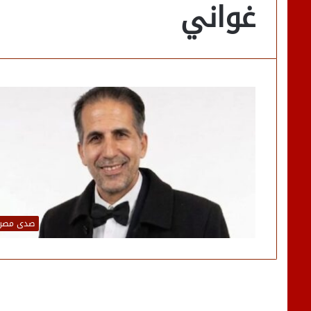
غواني
صدى مصر